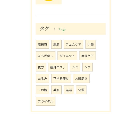
タグ
Tags
高槻市
脂肪
フェムケア
小顔
よもぎ蒸し
ダイエット
産後ケア
枚方
痩身エステ
シミ
シワ
たるみ
下半身痩せ
お腹周り
二の腕
美肌
温活
体質
ブライダル