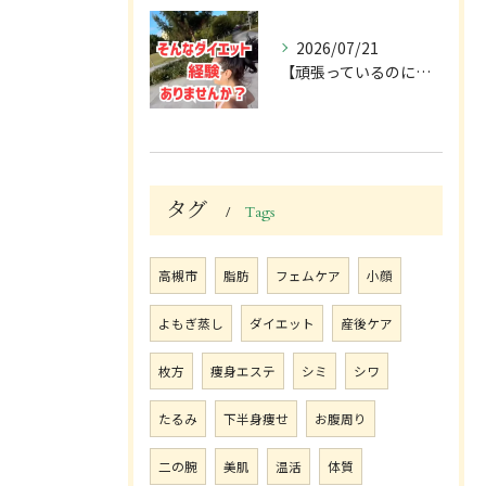
2026/07/21
【頑張っているのに、変わらない😢】
タグ
Tags
高槻市
脂肪
フェムケア
小顔
よもぎ蒸し
ダイエット
産後ケア
枚方
痩身エステ
シミ
シワ
たるみ
下半身痩せ
お腹周り
二の腕
美肌
温活
体質