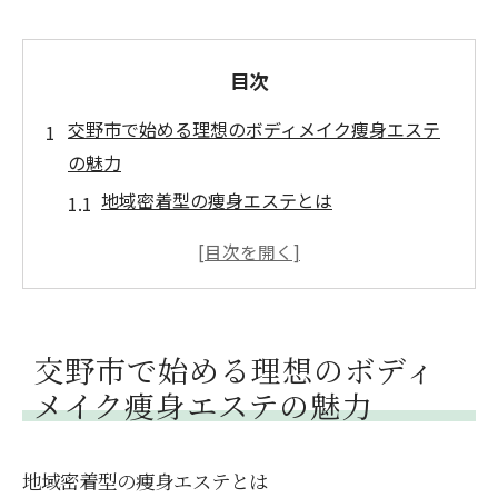
目次
交野市で始める理想のボディメイク痩身エステ
の魅力
地域密着型の痩身エステとは
痩身エステで期待できるボディメイクの効
果
交野市で選ばれる理由とは
痩身エステの基本施術とその効果
交野市で始める理想のボディ
理想のボディを目指すためのポイント
メイク痩身エステの魅力
交野市の痩身エステの口コミと評価
心地よい温かさで美と健康を追求交野市の痩身
地域密着型の痩身エステとは
エステ