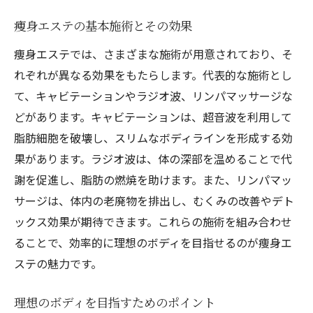
各施術のメリットとデメリット
痩身エステの基本施術とその効果
交野市でおすすめの施術プラン
施術の組み合わせで効果倍増
痩身エステでは、さまざまな施術が用意されており、そ
れぞれが異なる効果をもたらします。代表的な施術とし
自分に合ったメニューの選び方
て、キャビテーションやラジオ波、リンパマッサージな
施術の選び方で差が出る交野市の痩身エステ効
どがあります。キャビテーションは、超音波を利用して
果
脂肪細胞を破壊し、スリムなボディラインを形成する効
自分に合った施術の見つけ方
果があります。ラジオ波は、体の深部を温めることで代
効果を感じる施術の選び方
謝を促進し、脂肪の燃焼を助けます。また、リンパマッ
複数の施術を組み合わせた効果
サージは、体内の老廃物を排出し、むくみの改善やデト
施術内容で変わる効果の違い
ックス効果が期待できます。これらの施術を組み合わせ
交野市での効果的な施術選び
ることで、効率的に理想のボディを目指せるのが痩身エ
施術で得られる満足度の高め方
ステの魅力です。
美と健康を引き出す交野市痩身エステの科学
理想のボディを目指すためのポイント
科学的根拠に基づく痩身エステ