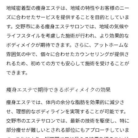
地域密着型の痩身エステは、地域の特性やお客様のニー
体内から温める痩身エステの秘密
ズに合わせたサービスを提供することを目的としていま
痩身エステでのリラクゼーション効果
す。交野市にある痩身エステサロンでは、地域の気候や
施術で得られる美肌・健康効果
ライフスタイルを考慮した施術が行われ、より効果的な
温かさがもたらす美容効果とは
ボディメイクが期待できます。さらに、アットホームな
交野市での人気施術とその理由
雰囲気の中で、個々に合わせたカウンセリングが提供さ
健康と美を両立させる施術メニュー
れるため、初めての方でも安心して施術を受けることが
冷えや肌トラブルも解消交野市の痩身エステ体
できます。
験談
痩身エステで期待できるボディメイクの効果
エステで冷え性が改善された体験
痩身エステでは、体内の余分な脂肪を効果的に減少さ
肌トラブルに悩む方のための施術
せ、理想的なボディラインを実現することが可能です。
お客様の声から見る施術効果
交野市のエステサロンでは、最新の技術を駆使し、特に
交野市の痩身エステで得た変化
部分痩せが難しいとされる部位にもアプローチしていま
施術前後の違いを実感する方法