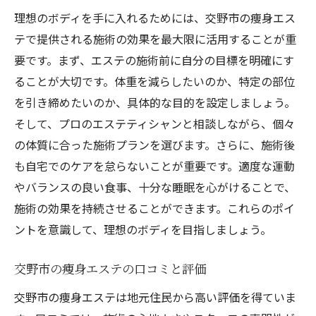
理想のボディを手に入れるためには、交野市の痩身エス
体のメカニズムに着目した施術
テで提供される施術の効果を最大限に活用することが重
エステの効果を支える科学技術
要です。まず、エステの施術前に自分の目標を明確にす
施術で得られる体内からの変化
ることが大切です。体重を減らしたいのか、特定の部位
科学的アプローチで美を追求
を引き締めたいのか、具体的な目的を設定しましょう。
交野市での科学的根拠に基づく痩身
そして、プロのエステティシャンと相談しながら、個々
交野市で痩身エステを活用し理想のボディを手
の体質に合った施術プランを選びます。さらに、施術後
に入れる方法
も自宅でのケアを怠らないことが重要です。適度な運動
効果的なエステの活用法
やバランスの良い食事、十分な睡眠を心がけることで、
施術の効果を持続させることができます。これらのポイ
理想のボディを目指すプラン作り
ントを意識して、理想のボディを目指しましょう。
交野市でのエステ利用の流れ
エステと日常生活の組み合わせ
交野市の痩身エステの口コミと評価
美しいボディラインを実現するステップ
交野市の痩身エステは地元住民から高い評価を得ていま
交野市のエステで得られる長期的効果