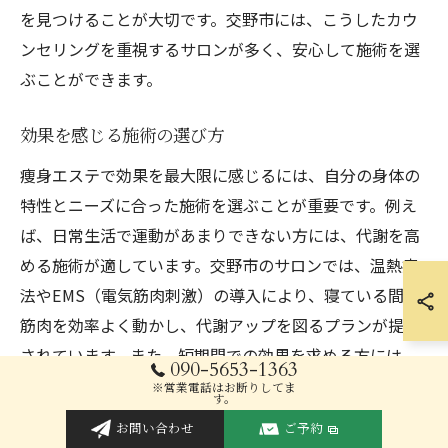
を見つけることが大切です。交野市には、こうしたカウ
ンセリングを重視するサロンが多く、安心して施術を選
ぶことができます。
効果を感じる施術の選び方
痩身エステで効果を最大限に感じるには、自分の身体の
特性とニーズに合った施術を選ぶことが重要です。例え
ば、日常生活で運動があまりできない方には、代謝を高
める施術が適しています。交野市のサロンでは、温熱療
法やEMS（電気筋肉刺激）の導入により、寝ている間に
筋肉を効率よく動かし、代謝アップを図るプランが提供
されています。また、短期間での効果を求める方には、
090-5653-1363
集中した施術プランを選ぶのがおすすめです。施術の効
※営業電話はお断りしてま
す。
果は、継続的な施術と日常生活での心掛けが大きく影響
お問い合わせ
ご予約
しますので、施術後の生活習慣の改善も併せて行うとよ