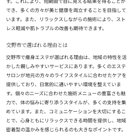
す。これにより、短期間で目に見える結果を得ることが
実際に体験したお客様の感想
でき、多くの方々が美と健康を両立することを目指して
短期間で結果を出す交野市の痩身エステ集中ケ
います。また、リラックスしながらの施術により、スト
アの効果
レス軽減や肌トラブルの改善も期待できます。
短期間で効果が出る施術の秘密
交野市で選ばれる理由とは
集中ケアプログラムのステップ
短期間コースで効果を感じる方法
交野市で痩身エステが選ばれる理由は、地域の特性を活
かした親しみやすいサービスにあります。多くのエステ
交野市で行う集中ケアの成功例
サロンが地元の方々のライフスタイルに合わせたケアを
効果を最大限に引き出すためのポイント
提供しており、日常的に通いやすい環境を整えていま
短期集中でボディラインを整える
す。個々のニーズに合わせた施術メニューの豊富さも魅
交野市で選ぶべき痩身エステの施術メニューと
力で、体の悩みに寄り添うスタイルが、多くの支持を集
は
めています。また、コミュニケーションを大切にするこ
人気の施術メニューとその効果
とで、心身ともにリラックスできる時間を提供し、地域
施術メニュー選びのポイント
密着型の温かみを感じられるのも大きなポイントです。