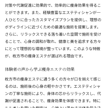
体づくりに役立つエステのテクニック
対策や代謝促進に効果的で、効率的に痩身効果を得るこ
枚方市で美と健康を追求するエステサロン
とができます。また、経験豊富なエステティシャンが一
健康美を手に入れるためのエステ施術
人ひとりに合ったカスタマイズプランを提供し、理想の
エステを通じた理想の体づくりのステップ
ボディラインに近づくための最適な施術を提案します。
さらに、リラックスできる落ち着いた空間で施術を受け
ルルオンと水素酸素吸入器を活用した枚方市の
ることで、心身の調和が取れ、健康と美を追求する方々
痩身エステ体験談
にとって理想的な環境が整っています。このような特徴
ルルオンを使用した痩身エステの実際
が、枚方市の痩身エステが選ばれる理由です。
水素酸素吸入器による効果的な施術
体験者が語る痩身エステの魅力
体験者の声から学ぶ痩身エステの効果
ルルオンと水素酸素吸入器を組み合わせた
枚方市の痩身エステに通う多くの方々が口を揃えて感じ
施術の利点
るのは、施術後の心身の軽やかさです。エステティシャ
エステ体験で得られる実際の効果
ンの丁寧な施術により、身体の芯からリラックスし、代
枚方市での痩身エステ体験記
謝が促進されることで、痩身効果を体感できます。特に
大阪府枚方市で人気の痩身エステプラン効果的
ルルオンを用いた施術は、心地よい温かさで体を包み込