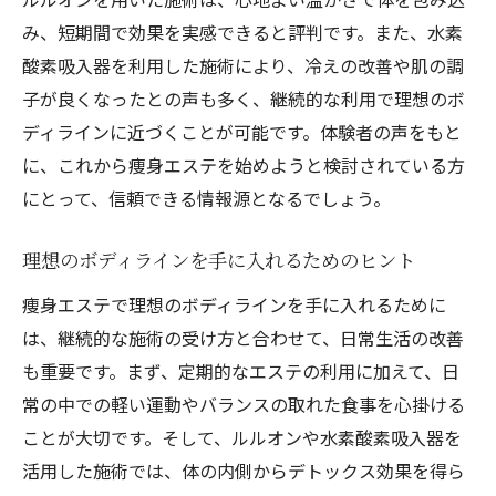
な施術とその魅力
み、短期間で効果を実感できると評判です。また、水素
人気の痩身エステプランとその効果
酸素吸入器を利用した施術により、冷えの改善や肌の調
子が良くなったとの声も多く、継続的な利用で理想のボ
効果的な施術メニューの選び方
ディラインに近づくことが可能です。体験者の声をもと
枚方市のエステサロンで受けられる特別な
に、これから痩身エステを始めようと検討されている方
施術
にとって、信頼できる情報源となるでしょう。
施術の効果を最大限に引き出すためのポイ
ント
理想のボディラインを手に入れるためのヒント
痩身エステで得られる結果とは
痩身エステで理想のボディラインを手に入れるために
枚方市で人気の理由とその魅力
は、継続的な施術の受け方と合わせて、日常生活の改善
も重要です。まず、定期的なエステの利用に加えて、日
常の中での軽い運動やバランスの取れた食事を心掛ける
ことが大切です。そして、ルルオンや水素酸素吸入器を
活用した施術では、体の内側からデトックス効果を得ら