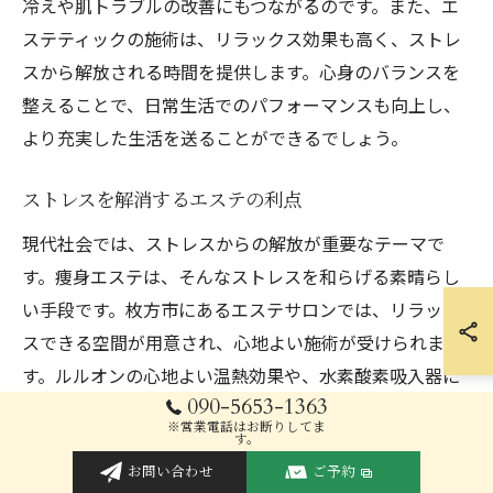
冷えや肌トラブルの改善にもつながるのです。また、エ
ステティックの施術は、リラックス効果も高く、ストレ
スから解放される時間を提供します。心身のバランスを
整えることで、日常生活でのパフォーマンスも向上し、
より充実した生活を送ることができるでしょう。
ストレスを解消するエステの利点
現代社会では、ストレスからの解放が重要なテーマで
す。痩身エステは、そんなストレスを和らげる素晴らし
い手段です。枚方市にあるエステサロンでは、リラック
スできる空間が用意され、心地よい施術が受けられま
す。ルルオンの心地よい温熱効果や、水素酸素吸入器に
090-5653-1363
よる新鮮な酸素の供給は、心身をリフレッシュさせ、
※営業電話はお断りしてま
日々の疲れを癒やしてくれます。これらの施術は、心の
す。
安定を促し、リラクゼーションを体感することで、生活
お問い合わせ
ご予約