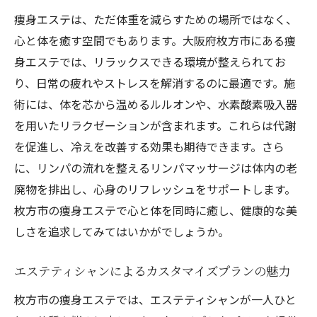
康的な体を手に入れる
痩身エステは、ただ体重を減らすための場所ではなく、
心と体を癒す空間でもあります。大阪府枚方市にある痩
温活で代謝をアップする痩身エステの施術
身エステでは、リラックスできる環境が整えられてお
内容
り、日常の疲れやストレスを解消するのに最適です。施
冷え対策に効果的なエステメニューの選び
術には、体を芯から温めるルルオンや、水素酸素吸入器
方
を用いたリラクゼーションが含まれます。これらは代謝
体を温めることで得られる健康効果
を促進し、冷えを改善する効果も期待できます。さら
ルルオンを使用した施術の素晴らしさ
に、リンパの流れを整えるリンパマッサージは体内の老
枚方市で人気の温活痩身エステとは
廃物を排出し、心身のリフレッシュをサポートします。
温めるだけじゃない！エステでのトータル
枚方市の痩身エステで心と体を同時に癒し、健康的な美
ケア
しさを追求してみてはいかがでしょうか。
癒しの空間で体験する大阪府枚方市の痩身エス
テ効率的な代謝促進
エステティシャンによるカスタマイズプランの魅力
癒しの空間で心身リフレッシュ
枚方市の痩身エステでは、エステティシャンが一人ひと