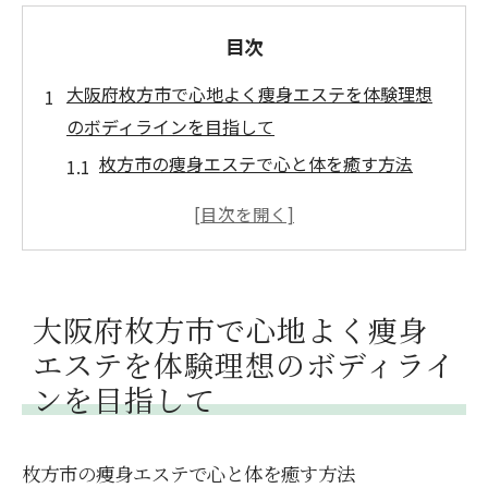
目次
大阪府枚方市で心地よく痩身エステを体験理想
のボディラインを目指して
枚方市の痩身エステで心と体を癒す方法
エステティシャンによるカスタマイズプラ
ンの魅力
痩身エステで得られるリラクゼーション効
果
大阪府枚方市で心地よく痩身
枚方市の痩身エステが選ばれる理由
エステを体験理想のボディライ
体験者の声から学ぶ痩身エステの効果
ンを目指して
理想のボディラインを手に入れるためのヒ
ント
枚方市の痩身エステで心と体を癒す方法
枚方市の痩身エステで体の芯から温め美しく健