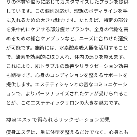
代謝を高めるためのエステ施術
りの体質や悩みに応じてカスタマイズしたプランを提供
しています。この個別対応が、理想のボディラインを手
心地よい空間がもたらすリラクゼーション
に入れるための大きな魅力です。たとえば、特定の部分
枚方市のサロンでのエステ体験談
を集中的にケアする部分痩せプランや、全身の代謝を高
効率的に代謝を促進するための方法
めるための総合ケアプランなど、ニーズに合わせた選択
リラックスしながら痩せる、理想のプラン
が可能です。施術には、水素酸素吸入器を活用すること
枚方市で話題の痩身エステプラン冷えや肌トラ
で、酸素を効果的に取り入れ、体内の巡りを整えます。
ブルへのアプローチ
これにより、肌トラブルの改善やリラクゼーション効果
冷え症を改善するエステメニューとは
も期待でき、心身のコンディションを整えるサポートを
肌トラブルに効く施術方法
提供します。エステティシャンとの密なコミュニケーシ
ョンで、よりパーソナライズされたケアが受けられるこ
エステで冷えを改善するメリット
とが、このエステティックサロンの大きな魅力です。
話題のエステプランで理想の肌を手に入れ
る
痩身エステで得られるリラクゼーション効果
冷えや肌トラブルに特化した施術の魅力
痩身エステは、単に体型を整えるだけでなく、心身とも
枚方市のエステで美肌を目指す方法