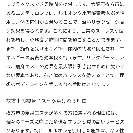
にリラックスできる時間を提供します。大阪府枚方市に
至福の時間を大阪府枚方市で痩身エステ施術に
あるエステサロンでは、ルルオンや水素酸素吸入器を活
よる心身の整え方
用し、体の内側から温めることで、深いリラクゼーショ
至福のひとときを過ごすためのエステ選び
ン効果を得られます。これにより、日常のストレスや疲
心と体を整えるためのエステ施術
れを癒し、心地良い施術時間を過ごすことができます。
心身のバランスを整えるエステルーム
また、施術を受けることで、体内の代謝が促進され、エ
施術を受けながらリラックスする方法
ネルギーの消費も効率良く行えます。リラクゼーション
は、痩身エステの効果を最大限に引き出すために欠かせ
心身の健康を保つエステティックのアプロ
ない要素であり、心と体のバランスを整えることで、理
ーチ
想のボディラインを手に入れる手助けとなります。
ストレスを解消するエステの利点
痩身エステで大阪府枚方市の美と健康を追求し
枚方市の痩身エステが選ばれる理由
理想的な体づくり
枚方市の痩身エステが多くの方に選ばれる理由には、
健康を維持するためのエステの活用法
個々のニーズに応じた多様なプランと質の高いサービス
理想の美を追求するための痩身施術
があります。特に、ルルオンを使用した施術は、冷え性