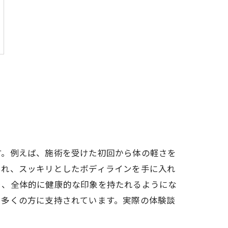
す。例えば、施術を受けた初回から体の軽さを
され、スッキリとしたボディラインを手に入れ
り、全体的に健康的な印象を持たれるようにな
て多くの方に支持されています。実際の体験談