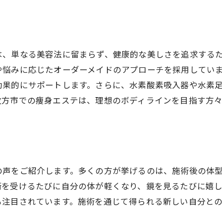
実際のお客様の声をもとに考察
枚方市の痩身エステで得られる変化
施術後に実感した体の変化
は、単なる美容法に留まらず、健康的な美しさを追求する
痩身エステで得た大きな成果
や悩みに応じたオーダーメイドのアプローチを採用してい
枚方市での具体的な変化事例
効果的にサポートします。さらに、水素酸素吸入器や水素
エステ施術がもたらす新しい自分
枚方市での痩身エステは、理想のボディラインを目指す方
変化をもたらす施術の秘密
痩身エステが与える体型の変化
枚方市での痩身エステ施術の詳細解説
具体的な施術内容を徹底解説
の声をご紹介します。多くの方が挙げるのは、施術後の体
痩身エステの施術プロセスとは
術を受けるたびに自分の体が軽くなり、鏡を見るたびに嬉
枚方市での施術の流れと効果
も注目されています。施術を通じて得られる新しい自分と
施術の詳細情報と期待される結果