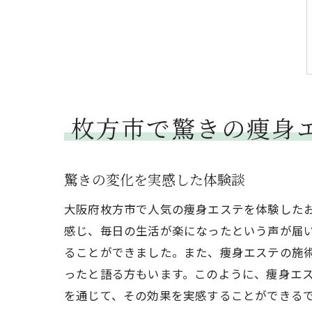
枚方市で驚きの痩身
驚きの変化を実感した体験談
大阪府枚方市で人気の痩身エステを体験した
感じ、毎日の生活が楽になったという声が届
ることができました。また、痩身エステの施
ったと語る方もいます。このように、痩身エ
を通じて、その効果を実感することができる