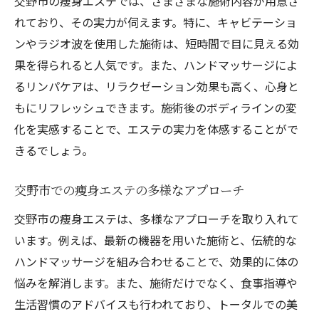
交野市の痩身エステでは、さまざまな施術内容が用意さ
れており、その実力が伺えます。特に、キャビテーショ
ンやラジオ波を使用した施術は、短時間で目に見える効
果を得られると人気です。また、ハンドマッサージによ
るリンパケアは、リラクゼーション効果も高く、心身と
もにリフレッシュできます。施術後のボディラインの変
化を実感することで、エステの実力を体感することがで
きるでしょう。
交野市での痩身エステの多様なアプローチ
交野市の痩身エステは、多様なアプローチを取り入れて
います。例えば、最新の機器を用いた施術と、伝統的な
ハンドマッサージを組み合わせることで、効果的に体の
悩みを解消します。また、施術だけでなく、食事指導や
生活習慣のアドバイスも行われており、トータルでの美