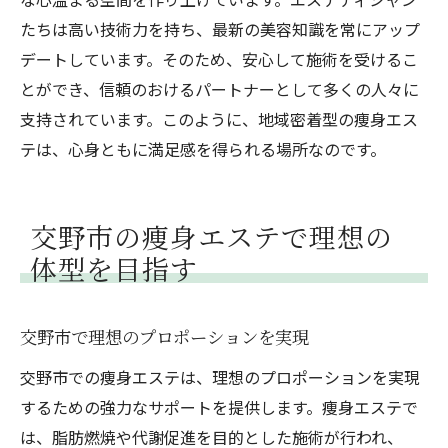
たちは高い技術力を持ち、最新の美容知識を常にアップ
デートしています。そのため、安心して施術を受けるこ
とができ、信頼のおけるパートナーとして多くの人々に
支持されています。このように、地域密着型の痩身エス
テは、心身ともに満足感を得られる場所なのです。
交野市の痩身エステで理想の
体型を目指す
交野市で理想のプロポーションを実現
交野市での痩身エステは、理想のプロポーションを実現
するための強力なサポートを提供します。痩身エステで
は、脂肪燃焼や代謝促進を目的とした施術が行われ、