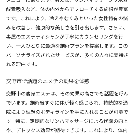
酸素吸入など、体の内外からアプローチする施術が豊富
です。これにより、冷えやむくみといった女性特有の悩
みを改善し、健康的な美しさを引き出します。さらに、
専属のエステティシャンが丁寧にカウンセリングを行
い、一人ひとりに最適な施術プランを提案します。この
パーソナライズされたサービスが、多くの人々に支持さ
れる理由です。
交野市で話題のエステの効果を体感
交野市の痩身エステは、その効果の高さでも話題を呼ん
でいます。施術後すぐに体が軽く感じられ、持続的な通
院により理想のボディラインを手に入れることが可能で
す。特に、定期的なリンパマッサージによる代謝の向上
や、デトックス効果が期待できます。これにより、体内