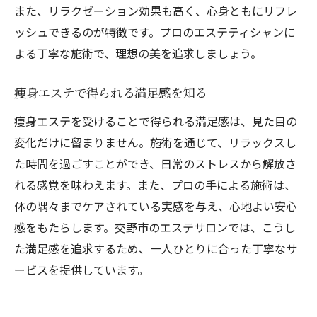
また、リラクゼーション効果も高く、心身ともにリフレ
ッシュできるのが特徴です。プロのエステティシャンに
よる丁寧な施術で、理想の美を追求しましょう。
痩身エステで得られる満足感を知る
痩身エステを受けることで得られる満足感は、見た目の
変化だけに留まりません。施術を通じて、リラックスし
た時間を過ごすことができ、日常のストレスから解放さ
れる感覚を味わえます。また、プロの手による施術は、
体の隅々までケアされている実感を与え、心地よい安心
感をもたらします。交野市のエステサロンでは、こうし
た満足感を追求するため、一人ひとりに合った丁寧なサ
ービスを提供しています。