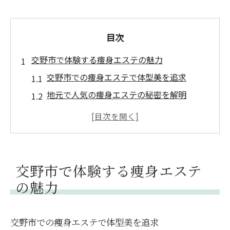
目次
交野市で体験する痩身エステの魅力
交野市での痩身エステで体型美を追求
地元で人気の痩身エステの秘密を解明
心地よく美しくなる痩身エステの魅力
交野市のエステで得られるボディメイク
痩身エステの施術で心も体もリフレッシュ
交野市の痩身エステで自信を取り戻す
交野市で体験する痩身エステ
大阪府交野市の痩身エステが人気の理由
の魅力
なぜ交野市の痩身エステが選ばれるのか
人気急上昇の痩身エステの特徴を探る
交野市での痩身エステで体型美を追求