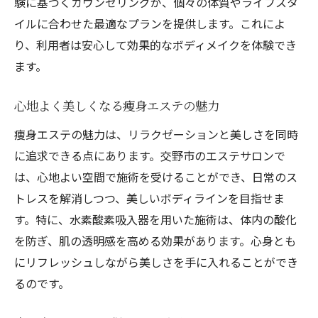
実際に効果を実感できるエステ方法
験に基づくカウンセリングが、個々の体質やライフスタ
イルに合わせた最適なプランを提供します。これによ
交野市の痩身エステが持つ効果とは
り、利用者は安心して効果的なボディメイクを体験でき
最適なエステ施術で理想の体へ
ます。
交野市の痩身エステで美を追求する
痩身エステで得られる満足感を知る
心地よく美しくなる痩身エステの魅力
交野市の痩身エステでボディラインを整える
痩身エステの魅力は、リラクゼーションと美しさを同時
理想のボディラインを交野市で形成
に追求できる点にあります。交野市のエステサロンで
痩身エステで体型改善を目指す方法
は、心地よい空間で施術を受けることができ、日常のス
交野市のエステで美しい体への道
トレスを解消しつつ、美しいボディラインを目指せま
痩身エステでシルエットを魅力的に
す。特に、水素酸素吸入器を用いた施術は、体内の酸化
を防ぎ、肌の透明感を高める効果があります。心身とも
交野市でのエステ施術の効果を体感
にリフレッシュしながら美しさを手に入れることができ
痩身エステがもたらす美しい変化
るのです。
大阪府交野市の痩身エステの施術内容とは
交野市で受けられる痩身エステの施術