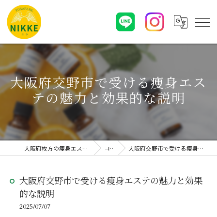
大阪府交野市で受ける痩身エス
テの魅力と効果的な説明
大阪府枚方の痩身エステならYOSAPARK NIKKE
コラム
大阪府交野市で受ける痩身エステの魅力と効果的な説明
大阪府交野市で受ける痩身エステの魅力と効果
的な説明
2025/07/07