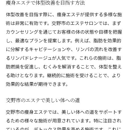
痩身エステで体型改善を目指す方法
体型改善を目指す際に、痩身エステが提供する多様な施
術は非常に有効です。交野市のエステサロンでは、まず
カウンセリングを通じてお客様の体の状態や目標を把握
し、最適なプランを提案します。例えば、脂肪を効果的
に分解するキャビテーションや、リンパの流れを改善す
るリンパドレナージュが人気です。これらの施術は、脂
肪燃焼を促進し、むくみを解消することで、体型を整え
る助けとなります。継続的に施術を受けることで、より
効果的な結果が期待できます。
交野市のエステで美しい体への道
交野市の痩身エステでは、美しい体への道をサポートす
るための様々な施術が用意されています。特に注目され
ているのが、デトックス効果を高める施術です。これに