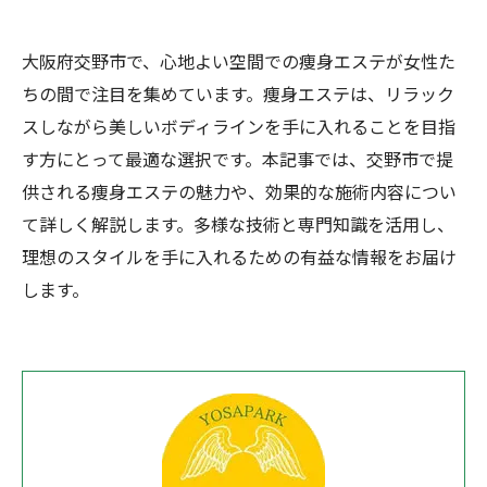
大阪府交野市で、心地よい空間での痩身エステが女性た
ちの間で注目を集めています。痩身エステは、リラック
スしながら美しいボディラインを手に入れることを目指
す方にとって最適な選択です。本記事では、交野市で提
供される痩身エステの魅力や、効果的な施術内容につい
て詳しく解説します。多様な技術と専門知識を活用し、
理想のスタイルを手に入れるための有益な情報をお届け
します。