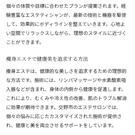
個々の体質や目標に合わせたプランが提案されます。経
験豊富なエステティシャンが、最新の技術と機器を駆使
して、効果的にボディラインを整えていきます。心地よ
い空間でリラックスしながら、理想のスタイルに近づく
ことができます。
痩身エステで健康美を追求する方法
痩身エステは、健康的な美しさを追求するための理想的
な方法です。施術には、リンパマッサージや水素酸素吸
入器などが含まれ、身体の内側から健康を促進します。
これにより、むくみや冷え性の改善、肌のトラブル解消
に効果が期待できます。交野市のエステサロンでは、
個々の悩みに応じたカスタマイズされた施術が提供さ
れ、健康と美を両立させるサポートをしています。