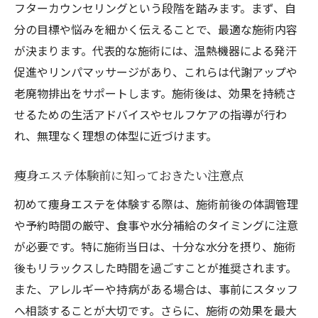
フターカウンセリングという段階を踏みます。まず、自
効果が実感できる痩身エステの条件とは
分の目標や悩みを細かく伝えることで、最適な施術内容
エステ利用者の声から見るリアルな効果
が決まります。代表的な施術には、温熱機器による発汗
痩身エステ後のビフォーアフターを解説
促進やリンパマッサージがあり、これらは代謝アップや
枚方で始める痩身エステの基礎知識まとめ
老廃物排出をサポートします。施術後は、効果を持続さ
痩身エステを枚方で始める前に知るべき基
せるための生活アドバイスやセルフケアの指導が行わ
礎
れ、無理なく理想の体型に近づけます。
枚方の痩身エステで体験できる施術内容と
は
痩身エステ体験前に知っておきたい注意点
初心者が知っておきたい痩身エステの流れ
初めて痩身エステを体験する際は、施術前後の体調管理
枚方周辺の痩身エステ利用者の特徴
や予約時間の厳守、食事や水分補給のタイミングに注意
痩身エステを選ぶ際の基礎知識と比較ポイ
が必要です。特に施術当日は、十分な水分を摂り、施術
ント
後もリラックスした時間を過ごすことが推奨されます。
また、アレルギーや持病がある場合は、事前にスタッフ
サロン選びで押さえるべき痩身エステの基
へ相談することが大切です。さらに、施術の効果を最大
本