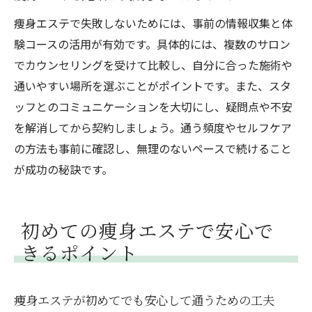
痩身エステ初心者が陥りやすい落とし穴と
痩身エステで失敗しないためには、事前の情報収集と体
は
験コースの活用が有効です。具体的には、複数のサロン
追加料金やオプションの注意点を解説
でカウンセリングを受けて比較し、自分に合った施術や
痩身エステの費用を抑えるポイントまとめ
通いやすい場所を選ぶことがポイントです。また、スタ
すっぴんで行く痩身エステのマナーとコツ
ッフとのコミュニケーションを大切にし、疑問点や不安
痩身エステでおすすめの服装と持ち物とは
を解消してから契約しましょう。通う頻度やセルフケア
すっぴんで行くべき理由とそのメリット
の方法も事前に確認し、無理のないペースで続けること
が成功の秘訣です。
施術前後のメイクやケアの注意点を解説
痩身エステのマナーと快適に過ごすコツ
初心者が気を付けたい施術当日のポイント
初めての痩身エステで安心で
痩身エステ体験を満喫する準備と心構え
きるポイント
痩身エステが初めてでも安心して通うための工夫