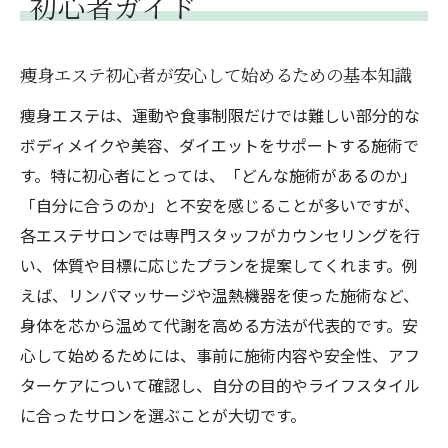
初心者ガイド
初めての痩身エステで安心できるポイント
痩身エステが初めてでも安心して通うため
痩身エステ初心者が安心して始めるための基本知識
の工夫
痩身エステは、運動や食事制限だけでは難しい部分的な
カウンセリングで知るべき痩身エステの重
ボディメイクや美容、ダイエットをサポートする施術で
要事項
す。特に初心者にとっては、「どんな施術があるのか」
痩身エステの衛生管理と安全性に注目する
「自分に合うのか」と不安を感じることが多いですが、
理由
各エステサロンでは専門スタッフがカウンセリングを行
エステ初心者が感じやすい不安と解決策ま
い、体質や目標に応じたプランを提案してくれます。例
とめ
えば、リンパマッサージや温熱機器を使った施術など、
スタッフ対応で分かる痩身エステの安心度
身体を芯から温めて代謝を高める方法が代表的です。安
口コミを活用した痩身エステの選び方と注
心して始めるためには、事前に施術内容や安全性、アフ
意点
ターケアについて確認し、自分の目的やライフスタイル
効果を実感する痩身エステ選びの秘訣
に合ったサロンを選ぶことが大切です。