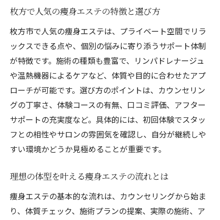
痩身エステの効果を最大限に引き出す選び
枚方で人気の痩身エステの特徴と選び方
方
枚方市で人気の痩身エステは、プライベート空間でリラ
自分に合う痩身エステの見極めポイント
ックスできる点や、個別の悩みに寄り添うサポート体制
痩身エステで理想の効果を感じるためのコ
が特徴です。施術の種類も豊富で、リンパドレナージュ
ツ
や温熱機器によるケアなど、体質や目的に合わせたアプ
体験コースを活用した痩身エステ比較の方
ローチが可能です。選び方のポイントは、カウンセリン
法
グの丁寧さ、体験コースの有無、口コミ評価、アフター
施術メニュー別に見る痩身エステの効果差
サポートの充実度など。具体的には、初回体験でスタッ
口コミや評判でわかる痩身エステの実力
フとの相性やサロンの雰囲気を確認し、自分が継続しや
痩身エステは本当に効果があるのか徹底解説
すい環境かどうか見極めることが重要です。
痩身エステの実際の効果と体験談を徹底検
証
理想の体型を叶える痩身エステの流れとは
短期間で変化を感じる痩身エステの秘密
痩身エステの基本的な流れは、カウンセリングから始ま
痩身エステで痩せる仕組みと効果の差
り、体質チェック、施術プランの提案、実際の施術、ア