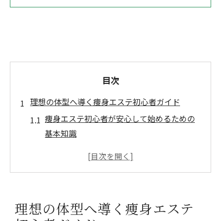
目次
理想の体型へ導く痩身エステ初心者ガイド
痩身エステ初心者が安心して始めるための
基本知識
枚方で人気の痩身エステの特徴と選び方
理想の体型を叶える痩身エステの流れとは
痩身エステ体験前に知っておきたい注意点
初めての痩身エステで気を付けるポイント
理想の体型へ導く痩身エステ
痩身エステ初心者が失敗しないためのコツ