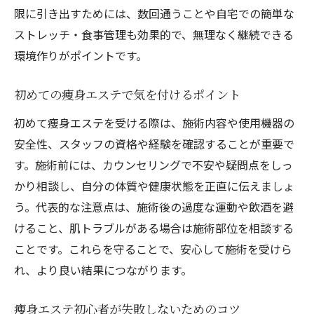
限に引き出すためには、数回通うことや自宅での簡単な
施術回数と効果を最大化する方法とは
ストレッチ・食事管理も効果的で、無理なく継続できる
痩身エステの施術回数と効果の関係を解説
環境作りがポイントです。
効率良く痩せるための痩身エステ通い方
痩身エステの効果を高める生活習慣の工夫
初めての痩身エステで気を付けるポイント
自分に合った施術頻度で結果を出す方法
初めて痩身エステを受ける際は、施術内容や使用機器の
施術後に意識したい痩身エステの効果維持
安全性、スタッフの資格や経験を確認することが重要で
法
す。施術前には、カウンセリングで不安や疑問点をしっ
痩身エステの効果を左右するポイントまと
かり相談し、自分の体質や健康状態を正直に伝えましょ
め
う。代表的な注意点は、施術後の過度な運動や飲酒を避
初心者が知っておきたい費用と注意点
けること、肌トラブルがある場合は施術部位を相談する
ことです。これらを守ることで、安心して施術を受けら
痩身エステの費用相場と選び方のポイント
れ、より良い結果につながります。
費用対効果で選ぶ痩身エステの賢い活用法
料金プラン別に見る痩身エステの注意点
痩身エステ初心者が失敗しないためのコツ