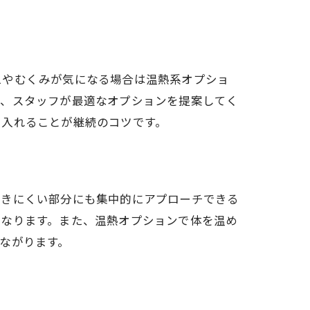
えやむくみが気になる場合は温熱系オプショ
で、スタッフが最適なオプションを提案してく
り入れることが継続のコツです。
届きにくい部分にも集中的にアプローチできる
くなります。また、温熱オプションで体を温め
ながります。