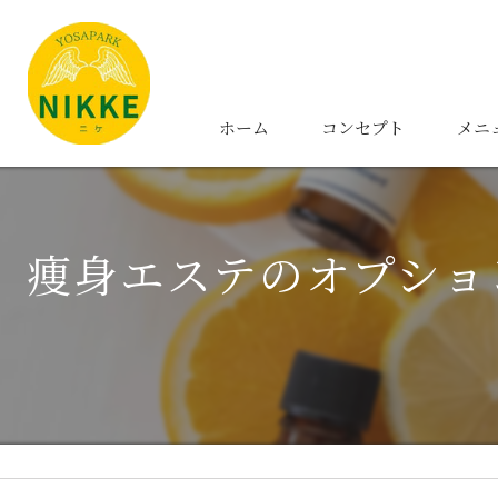
ホーム
コンセプト
メニ
痩身エステのオプショ