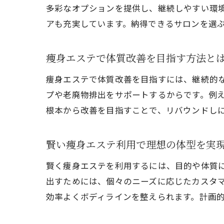
多彩なオプションを提供し、継続しやすい環
アも充実しています。納得できるサロンを選
痩身エステで体質改善を目指す方法と
痩身エステで体質改善を目指すには、継続的
プや老廃物排出をサポートするからです。例
根本から改善を目指すことで、リバウンドし
賢い痩身エステ利用で理想の体型を実
賢く痩身エステを利用するには、目的や体質
出すためには、個々のニーズに応じたカスタ
効率よくボディラインを整えられます。計画