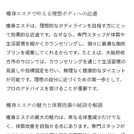
カウンセリングで導く最適な痩身エステ提
案
痩身エステで叶える理想ボディへの近道
体質に合わせた痩身エステの選び方ガイド
痩身エステは、理想的なボディラインを目指す方にとっ
痩身エステのカウンセリングで不安解消
て効果的な近道です。なぜなら、専門スタッフが体質や
カウンセリングが重要な痩身エステ体験と
生活習慣を細かくカウンセリングし、個々に最適な施術
は
プランを提案してくれるからです。たとえば、大阪府枚
痩身エステ選びに失敗しない相談のコツ
方市のサロンでは、カウンセリングを通じて生活習慣の
体験談から学ぶ痩身エステカウンセリング
見直しや目標設定を行い、無理なく健康的なダイエット
活用法
が可能です。理想の自分に近づくための第一歩として、
大阪府枚方市で体験する痩身エステの効果とは
プロのアドバイスを受けることが重要です。
痩身エステの効果を実感する体験談紹介
痩身エステの魅力と体質改善の秘訣を解説
枚方で人気の痩身エステ効果分析
痩身エステの最大の魅力は、単なる体重減少だけでな
痩身エステのビフォーアフターを徹底検証
く、体質改善を目指せる点にあります。専門スタッフが
痩身エステで感じる体質変化と健康美