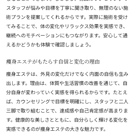
スタッフが悩みや目標を丁寧に聞き取り、無理のない施
自分に合う痩身エステを見極めるポイント
術プランを提案してくれるからです。実際に施術を受け
痩身エステの効果を高める選び方の秘訣
てみることで、体の変化やリラックス効果を実感でき、
口コミや体験談で分かる痩身エステの選択
継続へのモチベーションにもつながります。安心して通
法
えるかどうかも体験で確認しましょう。
体質改善を目指す痩身エステの選び方
後悔しない痩身エステ選びの実践アドバイ
痩身エステがもたらす自信と変化の理由
ス
痩身エステは、外見の変化だけでなく内面の自信も生み
カウンセリングを活かした健康的なダイエット
出します。理由は、体質や生活習慣の改善を通じて、自
術
分自身が変わっていく実感を得られるからです。たとえ
カウンセリングを活かす痩身エステのダイ
ば、カウンセリングで目標を明確にし、スタッフと二人
エット法
三脚で取り組むことで、達成感や自己肯定感が高まりま
痩身エステで無理なくダイエットを継続す
す。健康的な美しさとともに、自分らしく輝ける変化を
るコツ
実感できるのが痩身エステの大きな魅力です。