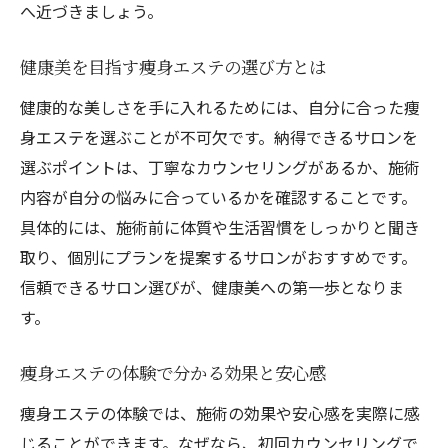
へ近づきましょう。
セリング
痩身エステが続けやすい理由を徹底解説
健康美を目指す痩身エステの選び方とは
痩身エステが続けやすい秘訣と習慣化のコ
健康的な美しさを手に入れるためには、自分に合った痩
ツ
身エステを選ぶことが不可欠です。納得できるサロンを
無理なく続けられる痩身エステの魅力を紹
選ぶポイントは、丁寧なカウンセリングがあるか、施術
介
内容が自分の悩みに合っているかを確認することです。
痩身エステの継続が効果に繋がる理由とは
具体的には、施術前に体質や生活習慣をしっかりと聞き
忙しい女性でも続けやすい痩身エステ活用
取り、個別にプランを提案するサロンがおすすめです。
法
信頼できるサロン選びが、健康美への第一歩となりま
痩身エステと生活習慣のバランスを意識し
す。
よう
痩身エステの体験で分かる効果と安心感
通いやすい痩身エステ選びのポイント解説
効果的な痩身エステ選びのポイント紹介
痩身エステの体験では、施術の効果や安心感を実際に感
じることができます。なぜなら、初回カウンセリングで
効果的な痩身エステ選びの基準と考え方