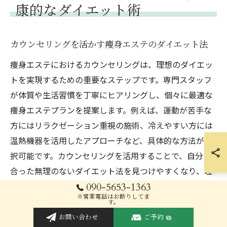
康的なダイエット術
カウンセリングを活かす痩身エステのダイエット法
痩身エステにおけるカウンセリングは、理想のダイエッ
トを実現するための重要なステップです。専門スタッフ
が体質や生活習慣を丁寧にヒアリングし、個々に最適な
痩身エステプランを提案します。例えば、運動が苦手な
方にはリラクゼーション重視の施術、冷えやすい方には
温熱機器を活用したアプローチなど、具体的な方法が選
択可能です。カウンセリングを活用することで、自分に
合った無理のないダイエット法を見つけやすくなり、理
想のボディラインへ近づく一歩となります。
090-5653-1363
※営業電話はお断りしてま
す。
痩身エステで無理なくダイエットを継続するコツ
お問い合わせ
ご予約