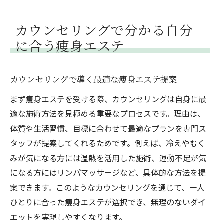
健康美を手に入れる痩身エステの活用術
痩身エステと食事管理の組み合わせが効果
カウンセリングで分かる自分
的
に合う痩身エステ
カウンセリングで見つける自分専用ダイエ
ット法
カウンセリングで導く最適な痩身エステ提案
痩身エステのサポートで理想体型を目指そ
う
まず痩身エステを受ける際、カウンセリングは自身に最
適な施術方法を見極める重要なプロセスです。理由は、
自分らしい美しさを叶える新しい痩身エステ体
体質や生活習慣、目標に合わせて最適なプランを専門ス
験
タッフが提案してくれるためです。例えば、冷えやむく
痩身エステで見つける自分らしい美しさの
みが気になる方には温熱を活用した施術、運動不足が気
秘訣
になる方にはリンパマッサージなど、具体的な方法を提
新しい痩身エステ体験がもたらす変化とは
案できます。このようなカウンセリングを通じて、一人
自分らしく輝くための痩身エステの活用法
ひとりに合った痩身エステが選択でき、無理のないダイ
痩身エステで叶う理想のボディライン作り
エットを実現しやすくなります。