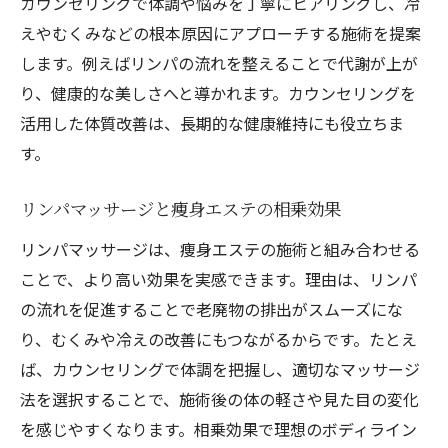
カウンセリングで体調や悩みを丁寧にヒアリングし、冷
継続することで得られる痩身エステの成果
えやむくみなどの根本原因にアプローチする施術を提案
痩身エステの効果的な活用法と満足度アッ
します。例えばリンパの流れを整えることで代謝が上が
プ
り、健康的な美しさへと導かれます。カウンセリングを
悩みに寄り添うカウンセリングで安心スタート
活用した体質改善は、長期的な健康維持にも役立ちま
カウンセリングが叶える安心の痩身エステ
す。
選び
リンパマッサージと痩身エステの相乗効果
悩みを相談できる痩身エステの魅力とは
丁寧なカウンセリングで理想の痩身エステ
リンパマッサージは、痩身エステの施術と組み合わせる
体験
ことで、より高い効果を実感できます。理由は、リンパ
の流れを促進することで老廃物の排出がスムーズにな
痩身エステの不安を解消するカウンセリン
り、むくみや冷えの改善にもつながるからです。たとえ
グ活用術
ば、カウンセリングで体調を把握し、適切なマッサージ
初めてでも安心できる痩身エステの相談方
法を選択することで、施術後の体の軽さや見た目の変化
法
を感じやすくなります。相乗効果で理想のボディライン
体質や生活習慣を見直す痩身エステカウン