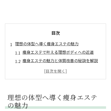
目次
理想の体型へ導く痩身エステの魅力
痩身エステで叶える理想ボディへの近道
痩身エステの魅力と体質改善の秘訣を解説
リンパマッサージと痩身エステの相乗効果
健康美を目指す痩身エステの選び方とは
痩身エステの体験で分かる効果と安心感
痩身エステがもたらす自信と変化の理由
理想の体型へ導く痩身エステ
カウンセリングで分かる自分に合う痩身エステ
の魅力