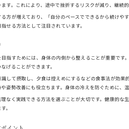
ります。これにより、途中で挫折するリスクが減り、継続
自宅ダイエットで続けやすい運動のコツ
する方が増えており、「自分のペースでできるから続けや
体調管理に役立つ自宅ダイエット運動法
目指せる方法として注目されています。
体重管理をサポートする自宅ダイエット実践例
ダイエット成功に直結する自宅運動の選び方
術
自宅でできるおすすめダイエット運動特集
を目指すためには、身体の内側から整えることが重要です
無理せず枚方市で実践ダイエット生活術
つなげることができます。
無理なく続けられる自宅ダイエット生活の工夫
意識して摂取し、夕食は控えめにするなどの食事法が効果
枚方市で人気の自宅ダイエット生活術を解説
持や姿勢改善にも役立ちます。身体の冷えを防ぐために、
自宅で無理せずダイエットを楽しむコツ
無理なく実践できる方法を選ぶことが大切です。健康的な
生活習慣に合わせたダイエット実践方法
ます。
枚方市の自宅ダイエット体験談から学ぶ秘訣
理想を目指すなら自宅ダイエットのコツ
本ポイント