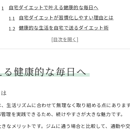
自宅ダイエットで叶える健康的な毎日へ
自宅ダイエットが習慣化しやすい理由とは
健康的な生活を自宅で送るダイエット術
自宅ダイエットの成功に欠かせない基本ポイント
大阪府枚方市で叶う自宅ダイエットの魅力
自宅で始める健康管理とダイエットのコツ
大阪府枚方市発ダイエット新習慣のすすめ
える健康的な毎日へ
枚方市の自宅ダイエット最新トレンドを解説
ダイエット新習慣を枚方市で始める方法
とは
自宅でできるダイエット習慣の作り方とは
は、生活リズムに合わせて無理なく取り組める点にありま
大阪府枚方市で話題の自宅ダイエット術
事管理を実践できるため、続けやすさが大きな魅力です。
続けやすい枚方式ダイエット新習慣の実践法
大きなメリットです。ジムに通う場合と比較して、通勤や
続けやすい自宅運動で体調も体重も管理