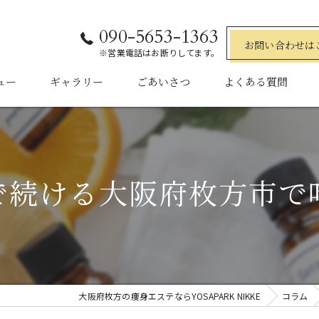
090-5653-1363
お問い合わせは
※営業電話はお断りしてます。
ュー
ギャラリー
ごあいさつ
よくある質問
で続ける大阪府枚方市で
大阪府枚方の痩身エステならYOSAPARK NIKKE
コラム