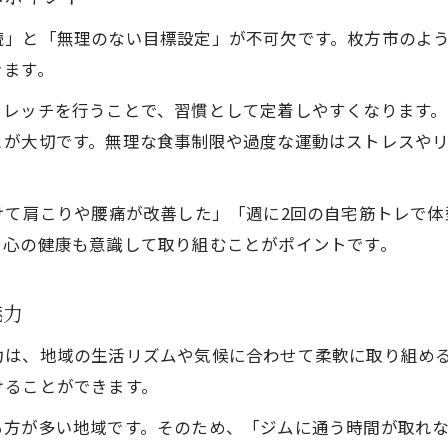
理想の体へ自宅ダイエットで近づく方法
続」と「無理のない目標設定」が不可欠です。枚方市のよ
目標達成に役立つ自宅ダイエットの秘訣
きます。
自宅ダイエットで理想体重を目指すステップ
大阪府枚方市で実感できるダイエットの効果
トレッチを行うことで、習慣として定着しやすくなります
とが大切です。無理な食事制限や過度な運動はストレスや
ダイエット継続に欠かせない自宅習慣の作り方
健康維持につながる枚方市の自宅習慣
けて肩こりや腰痛が改善した」「週に2回の自宅筋トレで
自宅ダイエットが健康維持に効果的な理由
く心の健康も意識して取り組むことがポイントです。
枚方市でも実践できる健康的な自宅習慣
自宅ダイエットによる健康管理のポイント
魅力
毎日の生活に役立つダイエット習慣作り
体調を整えるための自宅ダイエット法
力は、地域の生活リズムや気候に合わせて柔軟に取り組め
けることができます。
る方が多い地域です。そのため、「ジムに通う時間が取れ