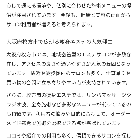
痩身エステ選びに役立つチェックリスト
心して通える環境や、個別に合わせた施術メニューの提
痩身エステで健康美を叶えたい方へ
供が注目されています。今後も、健康と美容の両面から
痩身エステで健康美を実現する秘訣を紹介
サロン利用者が増えると考えられます。
健康を意識した痩身エステ活用のポイント
大阪府枚方市で広がる痩身エステの人気理由
痩身エステと生活習慣の相乗効果を高める
大阪府枚方市では、地域密着型のエステサロンが多数存
エステ選びで健康と美を両立させる方法
在し、アクセスの良さや通いやすさが人気の要因となっ
痩身エステ利用者の健康美体験談をチェッ
ています。駅近や徒歩圏内のサロンも多く、仕事帰りや
ク
買い物の合間に立ち寄りやすい点が支持されています。
安心して通える痩身エステ探しのポイント
さらに、枚方市の痩身エステでは、リンパマッサージや
安心して通える痩身エステサロンの条件
ラジオ波、全身施術など多彩なメニューが揃っているの
カウンセリング重視の痩身エステを選ぶコ
も特徴です。利用者の悩みや目的に合わせて、オーダー
ツ
メイド感覚で施術を選択できる点が喜ばれています。
痩身エステで安心感を得られるチェック項
口コミや紹介での利用も多く、信頼できるサロンを探し
目