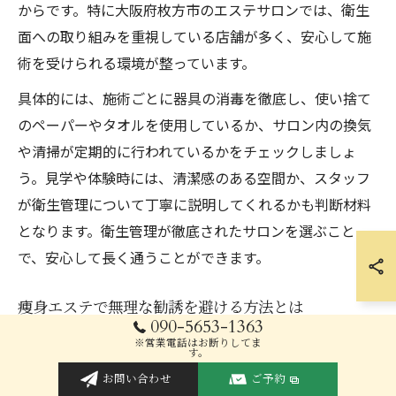
からです。特に大阪府枚方市のエステサロンでは、衛生
面への取り組みを重視している店舗が多く、安心して施
術を受けられる環境が整っています。
具体的には、施術ごとに器具の消毒を徹底し、使い捨て
のペーパーやタオルを使用しているか、サロン内の換気
や清掃が定期的に行われているかをチェックしましょ
う。見学や体験時には、清潔感のある空間か、スタッフ
が衛生管理について丁寧に説明してくれるかも判断材料
となります。衛生管理が徹底されたサロンを選ぶこと
で、安心して長く通うことができます。
痩身エステで無理な勧誘を避ける方法とは
090-5653-1363
痩身エステを選ぶ際、無理な勧誘を避けたいと考える方
※営業電話はお断りしてま
す。
は少なくありません。無理な勧誘が行われると、通うこ
お問い合わせ
ご予約
と自体がストレスになり、継続しにくくなるためです。