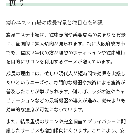
掘り
大阪府枚方市で選ぶ痩身エステ体験
枚方市で体験できる痩身エステの魅力とは
痩身エステ市場の成長背景と注目点を解説
痩身エステ選びで重視したい体験ポイント
痩身エステ市場は、健康志向や美容意識の高まりを背景
最新機器導入の痩身エステ体験が人気の理
に、全国的に拡大傾向が見られます。特に大阪府枚方市
由
でも、幅広い年代の方が理想のボディラインや健康維持
口コミで話題の痩身エステ体験談を紹介
を目的にサロンを利用するケースが増えています。
痩身エステ体験で得られる効果や満足度と
成長の理由には、忙しい現代人が短時間で効果を実感し
は
たいというニーズや、専門的な機器や技術による施術が
理想のボディに導くエステの選び方
普及したことが挙げられます。例えば、ラジオ波やキャ
痩身エステで理想の体型を目指す選び方
ビテーションなどの最新機器の導入が進み、従来よりも
サロン選びで失敗しない痩身エステ比較法
効率的な痩身が可能になっています。
施術内容と痩身エステ選びのポイント解説
また、結果重視のサロンや完全個室でプライバシーに配
スタッフの技術力が光る痩身エステとは
慮したサービスも増加傾向にあります。これにより、安