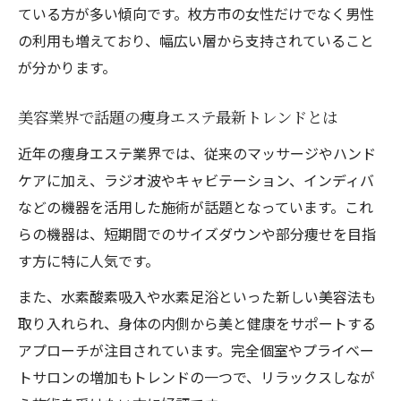
ている方が多い傾向です。枚方市の女性だけでなく男性
衛生管理が徹底された痩身エステの見分け
の利用も増えており、幅広い層から支持されていること
方
が分かります。
痩身エステで無理な勧誘を避ける方法とは
美容意識が高まる枚方市の最新動向
美容業界で話題の痩身エステ最新トレンドとは
枚方市で注目の痩身エステ美容トレンド
近年の痩身エステ業界では、従来のマッサージやハンド
痩身エステ利用者が増加する社会的背景
ケアに加え、ラジオ波やキャビテーション、インディバ
最新技術導入の痩身エステが支持される理
などの機器を活用した施術が話題となっています。これ
由
らの機器は、短期間でのサイズダウンや部分痩せを目指
美容意識アップが生む痩身エステ新サービ
す方に特に人気です。
ス
また、水素酸素吸入や水素足浴といった新しい美容法も
痩身エステ市場拡大の枚方市ならではの特
取り入れられ、身体の内側から美と健康をサポートする
徴
アプローチが注目されています。完全個室やプライベー
トサロンの増加もトレンドの一つで、リラックスしなが