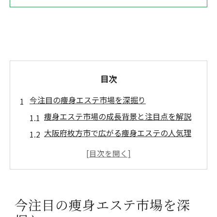
目次
今注目の痩身エステ市場を深掘り
痩身エステ市場の成長背景と注目点を解説
大阪府枚方市で広がる痩身エステの人気理
由
美容業界で話題の痩身エステ最新トレンド
とは
痩身エステ市場に見る健康と美容の新常識
今注目の痩身エステ市場を深
枚方市の女性に選ばれる痩身エステの特徴