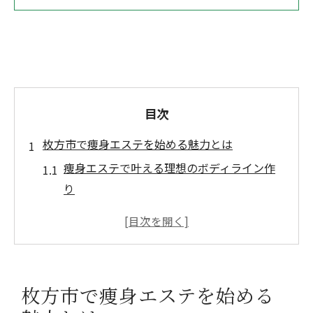
目次
枚方市で痩身エステを始める魅力とは
痩身エステで叶える理想のボディライン作
り
専門施術で実感する痩身エステの効果と特
徴
口コミで高評価の痩身エステ体験談を紹介
痩身エステで健康維持と美容を両立する方
枚方市で痩身エステを始める
法