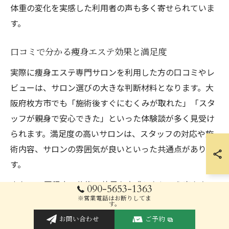
体重の変化を実感した利用者の声も多く寄せられていま
す。
口コミで分かる痩身エステ効果と満足度
実際に痩身エステ専門サロンを利用した方の口コミやレ
ビューは、サロン選びの大きな判断材料となります。大
阪府枚方市でも「施術後すぐにむくみが取れた」「スタ
ッフが親身で安心できた」といった体験談が多く見受け
られます。満足度の高いサロンは、スタッフの対応や施
術内容、サロンの雰囲気が良いといった共通点がありま
す。
また、10回程度の施術で効果を実感したという声もあ
090-5653-1363
り、継続の重要性がうかがえます。口コミを参考にする
※営業電話はお断りしてま
す。
際は、個人差があることや、体質や目標に合わせたプラ
お問い合わせ
ご予約