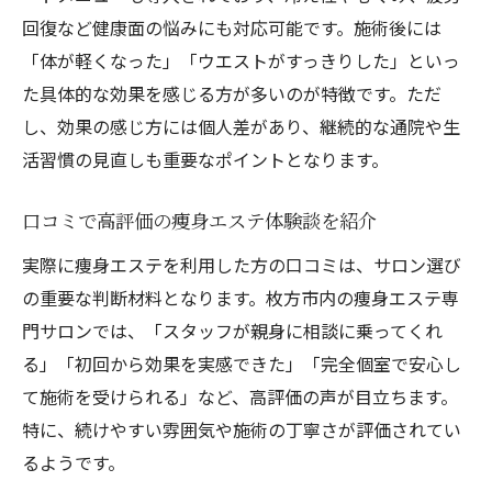
個別の悩みに対応する痩身エステの選び方
回復など健康面の悩みにも対応可能です。施術後には
痩身エステ専門サロンでできる悩み別ケア
「体が軽くなった」「ウエストがすっきりした」といっ
セルライトやむくみに効く痩身エステ施術
た具体的な効果を感じる方が多いのが特徴です。ただ
法
し、効果の感じ方には個人差があり、継続的な通院や生
体質改善を目指す痩身エステのサポート体
活習慣の見直しも重要なポイントとなります。
制
口コミで高評価の痩身エステ体験談を紹介
口コミで分かる痩身エステ効果と満足度
実際に痩身エステを利用した方の口コミは、サロン選び
続けやすい痩身エステで理想へ近づく秘訣
の重要な判断材料となります。枚方市内の痩身エステ専
通いやすい痩身エステを選ぶポイント解説
門サロンでは、「スタッフが親身に相談に乗ってくれ
継続できる痩身エステプランの選び方
る」「初回から効果を実感できた」「完全個室で安心し
痩身エステでモチベーションを維持するコ
て施術を受けられる」など、高評価の声が目立ちます。
ツ
特に、続けやすい雰囲気や施術の丁寧さが評価されてい
忙しい方におすすめの痩身エステ活用法
るようです。
継続的な痩身エステで得られる効果と変化