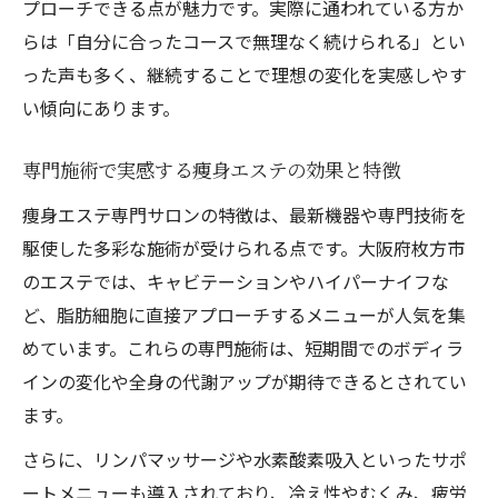
プローチできる点が魅力です。実際に通われている方か
ント
らは「自分に合ったコースで無理なく続けられる」とい
内側から変わる痩身エステの健康サポート
った声も多く、継続することで理想の変化を実感しやす
力
い傾向にあります。
痩身エステ施術後の生活習慣改善のコツ
健康維持に役立つ痩身エステの活用方法
専門施術で実感する痩身エステの効果と特徴
痩身エステで自然なダイエット効果を体感
痩身エステ専門サロンの特徴は、最新機器や専門技術を
効果的な痩身エステ施術の選び方を解説
駆使した多彩な施術が受けられる点です。大阪府枚方市
のエステでは、キャビテーションやハイパーナイフな
自分に合う痩身エステ施術の見極め方
ど、脂肪細胞に直接アプローチするメニューが人気を集
人気の痩身エステ施術法とその特徴
めています。これらの専門施術は、短期間でのボディラ
キャビテーションやラジオ波の効果を解説
インの変化や全身の代謝アップが期待できるとされてい
痩身エステ専門サロンの施術メニュー比較
ます。
口コミで話題の痩身エステ施術の選び方
さらに、リンパマッサージや水素酸素吸入といったサポ
悩みに寄り添う痩身エステの選択ポイント
ートメニューも導入されており、冷え性やむくみ、疲労