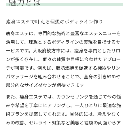
魅力とは
初めてでも安心の痩身エステ選び方ガイド
専門サロン選びが理想の体作りに効く理由
痩身エステで叶える理想のボディライン作り
痩身エステ専門サロンの技術力と安心ポイ
痩身エステは、専門的な施術と豊富なエステメニューを
ント
活用して、理想とするボディラインの実現を目指せるサ
理想の結果へ導く痩身エステサロンの選択
ービスです。大阪府枚方市には、痩身を専門としたサロ
基準
ンが多く存在し、個々の体質や目標に合わせたアプロー
痩身エステ専門スタッフによる丁寧なカウ
チが可能です。例えば、脂肪燃焼を促進する機器やリン
ンセリング
パマッサージを組み合わせることで、全身の引き締めや
最新機器がそろう痩身エステ専門サロンの
部分的なサイズダウンが期待できます。
魅力
また、痩身エステでは、カウンセリングを通じて今の悩
専門サロンで受ける痩身エステの施術内容
みや希望を丁寧にヒアリングし、一人ひとりに最適な施
とは
術プランを提案してくれます。具体的には、冷えやむく
痩身エステを通じた健康的な美しさの実現法
みの改善、セルライト対策など美容と健康の両面からア
痩身エステで目指す健康的な美しさのポイ