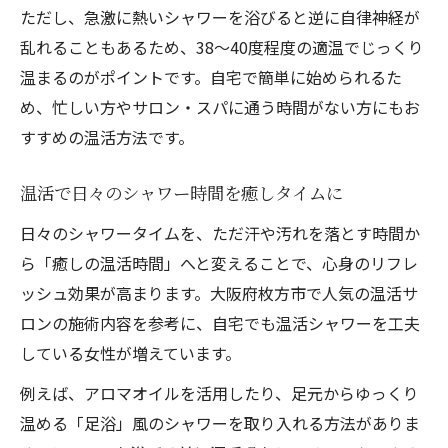
ただし、急激に熱いシャワーを浴びると逆に自律神経が
温活習慣で自宅シャワーが人気な背景とは
乱れることもあるため、38～40度程度の適温でじっくり
温活の視点で見るシャワーケアの効果
温まるのがポイントです。自宅で簡単に始められるた
シャワー温活が女性におすすめされる理由
め、忙しい方やサロン・スパに通う時間がない方にもお
温活によるシャワー活用のメリットを解説
すすめの温活方法です。
枚方市女性の間で話題の温活テクニック
温活シャワーの新定番テクニックを紹介
温活で日々のシャワー時間を癒しタイムに
枚方市女性が実践する温活シャワー習慣
日々のシャワータイムを、ただ汗や汚れを落とす時間か
温活で人気の自宅シャワーケア方法とは
ら「癒しの温活時間」へと変えることで、心身のリフレ
温活シャワーでリラックスするコツと工夫
ッシュ効果が高まります。大阪府枚方市で人気の温活サ
ロンの施術内容を参考に、自宅でも温活シャワーを工夫
温活を楽しむための自宅シャワーの活用術
している女性が増えています。
温活なら自宅シャワーでも体質改善できる
例えば、アロマオイルを活用したり、足元からゆっくり
温活で自宅シャワーを体質改善の場に変え
温める「足浴」風のシャワーを取り入れる方法がありま
る