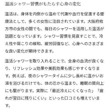
温活の知恵でシャワー時間をリセット習慣
温活シャワー習慣がもたらす心身の変化
に
温活は、身体を内側から温めて代謝や血行を促進する健
帰宅後に実践できる温活シャワーの方法
康法として、多くの女性に注目されています。大阪府枚
温活で夜のシャワーを癒しの時間に変える
方市の女性の間でも、毎日のシャワーを活用した温活が
温活シャワーで一日の冷えをリセットする
話題となっています。シャワー習慣を見直すことで、冷
コツ
え性や肩こりの緩和、疲労回復など、心身へのさまざま
冷えに強い体へ導く温活の始め方とは
な良い変化が期待できます。
温活で冷えに悩まない体質づくりのコツ
温活シャワーを取り入れることで、全身の血流が良くな
温活シャワーで血流促進を実感する方法
り、リフレッシュ効果や美肌効果も感じやすくなりま
冷え性対策に温活を取り入れるポイント
す。例えば、夜のシャワータイムに少し長めに温かいお
温活初心者でも始めやすいシャワー活用術
湯を浴びるだけでも、体の芯から温まり、睡眠の質向上
にも繋がります。実際に「最近冷えにくくなった」「疲
温活を習慣化して冷え知らずの毎日へ
れが翌日に残りにくい」といった口コミも増えていま
シャワーを使った温活が注目される理由
す。
温活シャワーが選ばれる美容と健康の秘密