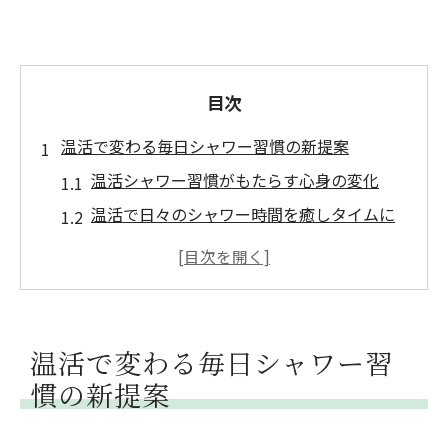
目次
温活で変わる毎日シャワー習慣の新提案
温活シャワー習慣がもたらす心身の変化
温活で日々のシャワー時間を癒しタイムに
温活の視点で考えるシャワー活用のポイン
ト
自宅シャワーを温活に生かす簡単なコツ
温活とシャワーで叶える体質改善の第一歩
温活で変わる毎日シャワー習
仕事終わりにできる温活シャワー活用術
慣の新提案
温活シャワーで仕事後の疲れを優しく解消