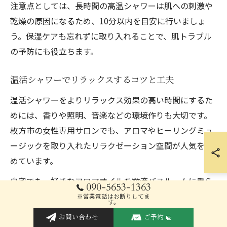
注意点としては、長時間の高温シャワーは肌への刺激や
乾燥の原因になるため、10分以内を目安に行いましょ
う。保湿ケアも忘れずに取り入れることで、肌トラブル
の予防にも役立ちます。
温活シャワーでリラックスするコツと工夫
温活シャワーをよりリラックス効果の高い時間にするた
めには、香りや照明、音楽などの環境作りも大切です。
枚方市の女性専用サロンでも、アロマやヒーリングミュ
ージックを取り入れたリラクゼーション空間が人気を集
めています。
自宅でも、好きなアロマオイルを数滴バスルームに垂ら
090-5653-1363
したり、やわらかな照明に切り替えるだけで、心身とも
※営業電話はお断りしてま
す。
に癒されるシャワータイムを演出できます。シャワーの
お問い合わせ
ご予約
水圧を弱めに設定し、ゆっくりと体を包み込むように温