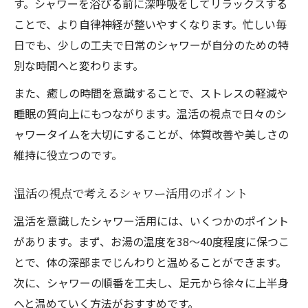
す。シャワーを浴びる前に深呼吸をしてリラックスする
温活シャワーで叶える毎日の健康ケア法
ことで、より自律神経が整いやすくなります。忙しい毎
温活習慣が自宅シャワーでも簡単に始めら
日でも、少しの工夫で日常のシャワーが自分のための特
れる
別な時間へと変わります。
温活で見直すシャワーの取り入れ方ポイン
また、癒しの時間を意識することで、ストレスの軽減や
ト
睡眠の質向上にもつながります。温活の視点で日々のシ
温活の積み重ねで感じる体の内側からの変
ャワータイムを大切にすることが、体質改善や美しさの
化
維持に役立つのです。
温活の視点で考えるシャワー活用のポイント
温活を意識したシャワー活用には、いくつかのポイント
があります。まず、お湯の温度を38～40度程度に保つこ
とで、体の深部までじんわりと温めることができます。
次に、シャワーの順番を工夫し、足元から徐々に上半身
へと温めていく方法がおすすめです。