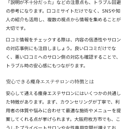
「説明が不十分だった」などの注意点も、トラブル回避
枚方市エリアで痩身エステを探すコツ
の参考になります。口コミサイトだけでなく、SNSや知
通いやすい痩身エステサロンの選択基準
人の紹介も活用し、複数の視点から情報を集めることが
地元で安心できる痩身エステの見極め方
大切です。
枚方市の痩身エステでよくある質問と回答
口コミ情報をチェックする際は、内容の信憑性やサロン
痩身エステの施術環境や衛生面の重要性
の対応事例にも注目しましょう。良い口コミだけでな
自分に合った痩身エステを選ぶコツ
く、悪い口コミへのサロン側の対応も確認することで、
体質や目的に合わせた痩身エステの選び方
トラブル時の安心感にもつながります。
痩身エステの施術メニュー別比較ポイント
安心できる痩身エステサロンの特徴とは
エステティシャンの技術力と対応力の違い
痩身エステの効果を最大限引き出す方法
安心して通える痩身エステサロンにはいくつかの共通し
た特徴があります。まず、カウンセリングが丁寧で、利
口コミや体験談から見える痩身エステの実
用者の体質や悩みに合わせて最適な施術やメニューを提
態
案してくれる点が挙げられます。大阪府枚方市でも、こ
トラブル回避に役立つ痩身エステの知識
うしたプライベートサロンや女性専用空間が増えてお