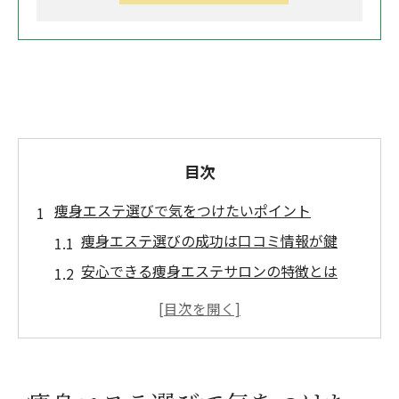
目次
痩身エステ選びで気をつけたいポイント
痩身エステ選びの成功は口コミ情報が鍵
安心できる痩身エステサロンの特徴とは
自分に合う痩身エステを見極める基準
痩身エステ予約前に確認したい注意点
痩身エステの効果と安全性を比較検討
施術前後の注意事項を徹底解説