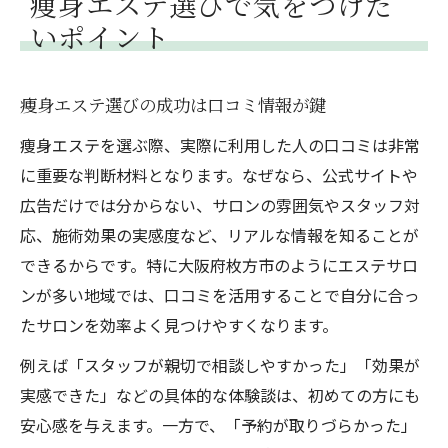
痩身エステ選びで気をつけた
痩身エステ施術前に控える食事と飲み物
いポイント
痩身エステ後のケア方法と副作用対策
体質や健康状態別の痩身エステ注意事項
痩身エステ選びの成功は口コミ情報が鍵
痩身エステ前後で気をつけたい生活習慣
痩身エステを選ぶ際、実際に利用した人の口コミは非常
施術後の赤みや内出血への効果的な対処法
に重要な判断材料となります。なぜなら、公式サイトや
初めての痩身エステ体験で安心するために
広告だけでは分からない、サロンの雰囲気やスタッフ対
痩身エステ初回体験時の不安を解消する方
応、施術効果の実感度など、リアルな情報を知ることが
法
できるからです。特に大阪府枚方市のようにエステサロ
しつこい勧誘を避ける痩身エステ相談術
ンが多い地域では、口コミを活用することで自分に合っ
たサロンを効率よく見つけやすくなります。
初回体験の痩身エステで確認すべきこと
痩身エステ体験前に準備したいポイント
例えば「スタッフが親切で相談しやすかった」「効果が
実感できた」などの具体的な体験談は、初めての方にも
体験後の感想や口コミの活用方法を紹介
安心感を与えます。一方で、「予約が取りづらかった」
大阪府枚方市で痩身エステを受ける際の心得