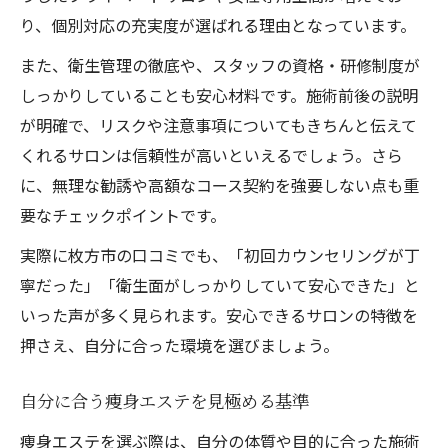
痩身エステでよくあるトラブル事例を解説
り、個別対応の充実度が選ばれる理由となっています。
契約前に確認したい痩身エステの注意事項
また、衛生管理の徹底や、スタッフの資格・研修制度が
副作用やリスクを最小限に抑えるポイント
しっかりしていることも安心材料です。施術前後の説明
痩身エステの初回荒らしを避けるために
が明確で、リスクや注意事項についてもきちんと伝えて
万が一のトラブル時に相談できる窓口とは
くれるサロンは信頼性が高いといえるでしょう。さら
に、無理な勧誘や高額なコース契約を強要しない点も重
要なチェックポイントです。
実際に枚方市の口コミでも、「初回カウンセリングが丁
寧だった」「衛生面がしっかりしていて安心できた」と
いった声が多く見られます。安心できるサロンの特徴を
押さえ、自分に合った環境を選びましょう。
自分に合う痩身エステを見極める基準
痩身エステを選ぶ際は、自分の体質や目的に合った施術