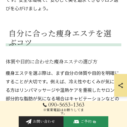
びを心がけましょう。
自分に合った痩身エステを選
ぶコツ
体質や目的に合わせた痩身エステの選び方
痩身エステを選ぶ際は、まず自分の体質や目的を明確に
することが大切です。例えば、冷え性やむくみが気にな
る方はリンパマッサージや温熱ケアを重視したサロン、
部分的な脂肪が気になる場合はキャビテーションなどの
090-5653-1363
機器施術に強いサロンが適しています。体質によって効
※営業電話はお断りしてま
す。
果の出方やリスクが異なるため、カウンセリング時に自
お問い合わせ
ご予約
分の悩みや体調をしっかり伝えましょう。