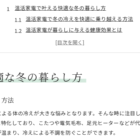
温活家電で叶える快適な冬の暮らし方
温活家電で冬の冷えを快適に乗り越える方法
温活家電が暮らしに与える健康効果とは
温活家電で日常が変わる体験談と実例紹介
温活家電の選び方と賢い取り入れポイント
温活家電で体の芯から温まる暮らしを実現
暮らしを変える温活家電の最新トレンド
適な冬の暮らし方
温活家電の最新トレンドと注目のポイント
温活家電で叶う美容と健康の新習慣を提案
る方法
温活家電を活用した時短家事の工夫とは
による体の冷えが大きな悩みとなります。そんな時に注目
温活家電の進化がもたらす利便性の魅力
に特化しており、こたつや電気毛布、足元ヒーターなどが
温活家電で家族全員が快適に過ごす秘訣
が温まり、冷えによる不調を防ぐことができます。
冷えに悩むなら温活家電活用を始めよう