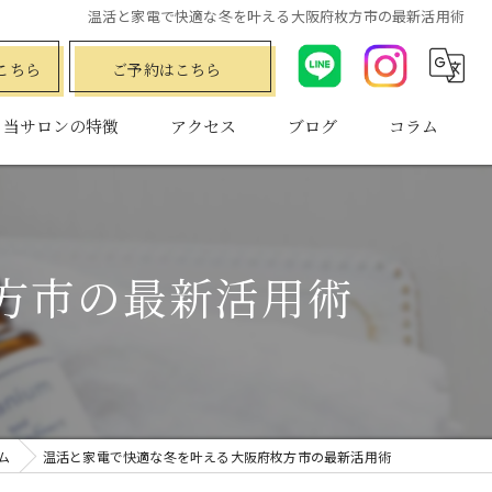
温活と家電で快適な冬を叶える大阪府枚方市の最新活用術
こちら
ご予約はこちら
当サロンの特徴
アクセス
ブログ
コラム
ダイエット
水素
方市の最新活用術
プライベートサロン
小顔
フェムケア
ム
温活と家電で快適な冬を叶える大阪府枚方市の最新活用術