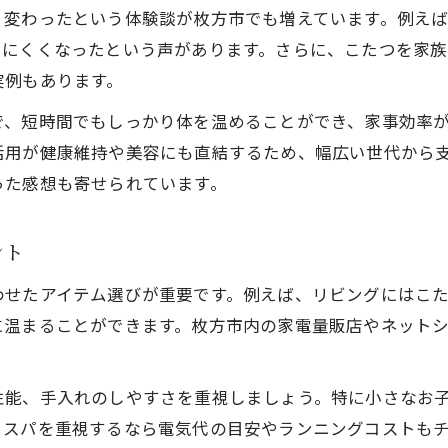
温活家電選びで美容と健康を両立する秘訣
く変わったという体験談が枚方市でも増えています。例え
温活家電の比較ポイントと失敗しない選択
えにくくなったという声があります。さらに、こたつを家
温活家電で得られる美容効果と活用法
実例もあります。
温活家電の安全性と機能性を見極める方法
で、短時間でもしっかり体を温めることができ、家事効率
温活家電を選ぶ際のコスパ重視のコツ
活用が健康維持や美容にも直結するため、幅広い世代から
家族で楽しむ温活家電のある生活提案
った感想も寄せられています。
温活家電で家族みんなの健康をサポート
温活家電を使って家族団らんの時間を増やす
ント
温活家電で家族が集う冬のリビングを演出
わせたアイテム選びが重要です。例えば、リビングにはこ
温活家電の活用で家族の健康習慣を育てる
に温まることができます。枚方市内の家電量販店やネット
温活家電で子どもも安心して温まる工夫
性能、手入れのしやすさを重視しましょう。特に小さなお
コスパを重視するなら電気代の目安やランニングコストも