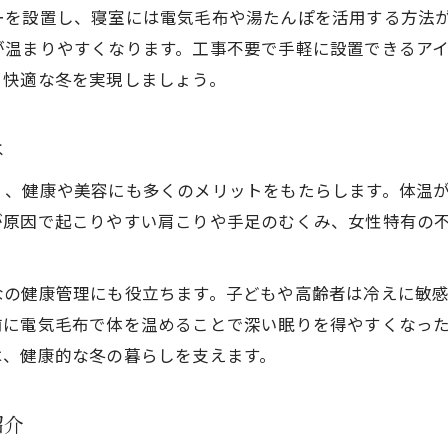
ーを設置し、寝室には電気毛布や湯たんぽを活用する方法
温活家電で冷えを根本からケアする方法
が温まりやすくなります。工事不要で手軽に設置できるア
温活家電が冷え性対策に効果的な理由
、快適な冬を実現しましょう。
温活家電の活用で毎日を快適に過ごす工夫
温活家電で冷えによる体調不良を予防する
は
温活家電を使った冷え対策の実践アイデア
く、健康や美容にも多くのメリットをもたらします。体温
毎日を支える温活と家電の実践ポイント
が原因で起こりやすい肩こりや手足のむくみ、女性特有の
温活家電の効果を高める実践ポイント集
温活家電を日常で上手に使うコツと工夫
なの健康管理にも役立ちます。子どもや高齢者は冷えに敏
温活家電で健康維持を目指す生活習慣
前に電気毛布で体を温めることで深い眠りを得やすくなっ
温活家電と合わせて取り入れたい習慣
は、健康的な冬の暮らしを支えます。
温活家電が家族の健康を守るサポート術
美容と健康へ導く温活家電の選び方
紹介