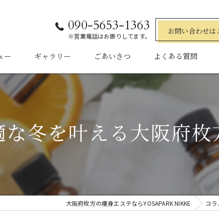
090-5653-1363
お問い合わせは
※営業電話はお断りしてます。
ュー
ギャラリー
ごあいさつ
よくある質問
適な冬を叶える大阪府枚
大阪府枚方の痩身エステならYOSAPARK NIKKE
コラ