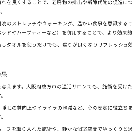
流れを良くすることで、老廃物の排出や新陳代謝の促進に
温活を活用した冷え性対策のステップ
す。
毎日続けやすい温活健康法の取り入れ方
温活で冷え性を根本から見直すポイント
朝晩のストレッチやウォーキング、温かい食事を意識する
パッドやハーブティーなど）を併用することで、より効果
温活を組み合わせた冷え性改善のコツ
内側から温める温活ルーティンの魅力
蒸しタオルを使うだけでも、巡りが良くなりリフレッシュ
温活ルーティンで内側から温める習慣を
温活で朝夜の体温を保つためのポイント
効果
温活健康法で代謝アップを実感する秘訣
無理なく続けられる温活習慣の作り方
を与えます。大阪府枚方市の温活サロンでも、施術を受け
温活ルーティンが美と健康を叶える理由
す。
、睡眠の質向上やイライラの軽減など、心の安定に役立ち
す。
ハーブを取り入れた施術や、静かな個室空間でゆっくりと