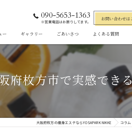
090-5653-1363
お問い合わせは
※営業電話はお断りしてます。
ュー
ギャラリー
ごあいさつ
よくある質問
阪府枚方市で実感でき
大阪府枚方の痩身エステならYOSAPARK NIKKE
コラム