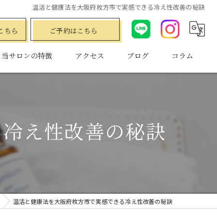
温活と健康法を大阪府枚方市で実感できる冷え性改善の秘訣
こちら
ご予約はこちら
当サロンの特徴
アクセス
ブログ
コラム
ダイエット
水素
る冷え性改善の秘訣
プライベートサロン
小顔
フェムケア
温活と健康法を大阪府枚方市で実感できる冷え性改善の秘訣