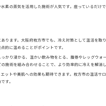
温活整体で実感する身体のポカポカ変化
や水素の蒸気を活用した施術が人気です。座っているだけ
温活整体と健康法の相乗効果に注目しよう
温活整体の流れとおすすめセルフケア法
温活整体で叶える心地よい毎日の秘訣
温活整体で全身のバランスを整える理由
にあります。大阪府枚方市でも、冷え対策として温活を取
毎日の疲れに温活が選ばれる理由とは
重点的に温めることがポイントです。
温活が日々の疲れに選ばれる納得の理由
しっかり浸かる、温かい飲み物をとる、腹巻やレッグウォ
温活健康法で疲労回復を目指すポイント
どの施術を組み合わせることで、より効率的に冷えを解消
温活で心身のリフレッシュ効果を実感しよう
イエットや美肌への効果も期待できます。枚方市の温活サ
温活の習慣化が毎日の活力に繋がる仕組み
力です。
疲れやすい女性に温活が支持される背景
冷え性改善なら温活の取り入れ方を解説
冷え性改善に役立つ温活の始め方を紹介