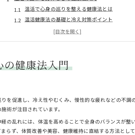
温活で心身の巡りを整える健康法とは
温活健康法の基礎と冷え対策ポイント
温活の仕組みを知り日常に活かすコツ
温活がもたらす心の安定とリラックス効果
温活による身体の変化と健康維持の秘訣
冷えやむくみに効く温活の実践ポイント
心の健康法入門
冷えとむくみ改善へ導く温活の実践法
温活でめぐりを促しむくみを解消するには
温活の効果的な方法で冷え性を対策しよう
巡りを促進し、冷え性やむくみ、慢性的な疲れなどの不調
温活実践で感じる身体の軽さと温もりの理由
の施術が注目されています。
温活健康法でむくみ体質を根本から改善する
神経の乱れには、体温を高めることで全身のバランスが整
温活整体を通じて感じる健やかな日々
どまらず、体質改善や美容、健康維持に直結する方法とし