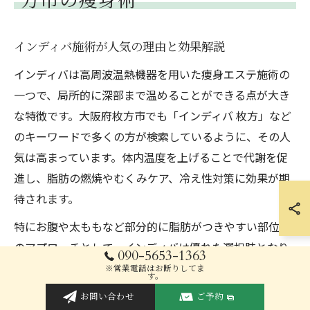
方市の痩身術
インディバ施術が人気の理由と効果解説
インディバは高周波温熱機器を用いた痩身エステ施術の
一つで、局所的に深部まで温めることができる点が大き
な特徴です。大阪府枚方市でも「インディバ 枚方」など
のキーワードで多くの方が検索しているように、その人
気は高まっています。体内温度を上げることで代謝を促
進し、脂肪の燃焼やむくみケア、冷え性対策に効果が期
待されます。
特にお腹や太ももなど部分的に脂肪がつきやすい部位へ
のアプローチとして、インディバは優れた選択肢となり
090-5653-1363
ます。施術後は体がポカポカと温まり、リンパや血流の
※営業電話はお断りしてま
す。
巡りが良くなるため、老廃物の排出もサポートされま
お問い合わせ
ご予約
す。自分でダイエットをしてもなかなか落ちない脂肪に