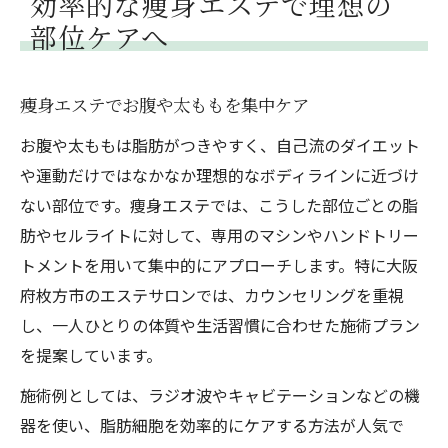
効率的な痩身エステで理想の
気になる部分に選べる痩身エステの魅力
部位ケアへ
痩身エステはお悩み部位に合わせて選ぶ
サエラやパトラで叶う部分痩せのヒミツ
痩身エステでお腹や太ももを集中ケア
リンパマッサージで下半身スッキリ体験
お腹や太ももは脂肪がつきやすく、自己流のダイエット
Tbpやザビューティーの施術内容を解説
や運動だけではなかなか理想的なボディラインに近づけ
リーノなど各店の痩身エステ特徴を比較
ない部位です。痩身エステでは、こうした部位ごとの脂
部位別のお悩み解決に役立つ痩身エステ
肪やセルライトに対して、専用のマシンやハンドトリー
お腹や脚のお悩みに合う痩身エステ施術法
トメントを用いて集中的にアプローチします。特に大阪
リンパテックやインディバの効果を検証
府枚方市のエステサロンでは、カウンセリングを重視
し、一人ひとりの体質や生活習慣に合わせた施術プラン
むくみ・脂肪悩みに最適な施術選びのコツ
を提案しています。
サエラやTbpで体感できる個別アプローチ
施術例としては、ラジオ波やキャビテーションなどの機
くずはエリアの痩身エステ活用ポイント
器を使い、脂肪細胞を効率的にケアする方法が人気で
リンパマッサージで得られる体質変化とは