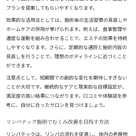
太もも・お尻集中の痩身エステ技術とは
プランを提案してもらいやすくなります。
リンパテックでむくみ知らずの美脚へ
効果的な活用法としては、施術後の生活習慣の見直しや
パトラやサエラの下半身ケア方法の特徴
ホームケアの併用が挙げられます。例えば、食事管理や
脚やお腹の脂肪燃焼に効く施術を紹介
適度な運動を組み合わせることで、エステの効果を持続
インディバで体質改善とサイズダウン体験
しやすくなります。さらに、定期的な通院と施術内容の
見直しを行うことで、理想のボディラインに近づくこと
ができます。
注意点として、短期間での劇的な変化を期待しすぎない
ことが大切です。継続的なケアと現実的な目標設定が、
満足度の高い結果につながります。口コミや体験談を参
考に、自分に合ったサロンを見つけましょう。
リンパテック施術でむくみ改善を目指す方法
リンパテックは、リンパの流れを促進し、体内の老廃物