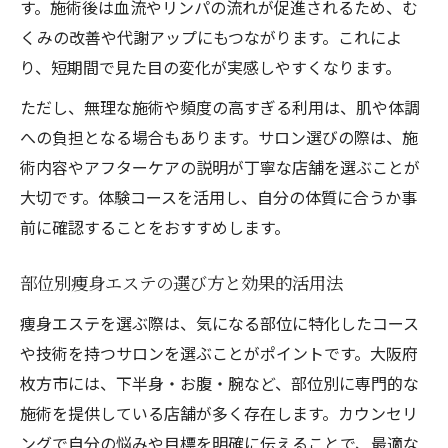
す。施術後は血流やリンパの流れが促進されるため、む
リンパマッサージと痩身エステの相乗効果
くみの改善や代謝アップにもつながります。これによ
パトラのリンパテック施術が注目される理
り、短期間で見た目の変化が実感しやすくなります。
由
ただし、無理な施術や頻度の高すぎる利用は、肌や体調
むくみ改善と代謝UPに役立つ痩身エステ法
への負担となる場合もあります。サロン選びの際は、施
サエラやリーノで期待できる体質の変化
術内容やアフターケアの説明が丁寧な店舗を選ぶことが
リンパ流れを整える痩身エステ活用術
大切です。体験コースを活用し、自分の体質に合うか事
最新トレンドで選ぶ大阪府枚方市の痩身術
前に確認することをおすすめします。
インディバ施術が人気の理由と効果解説
エステ各店のトレンド施術を徹底比較
部位別痩身エステの選び方と効果的活用法
サエラやパトラの最新痩身エステ事情
痩身エステを選ぶ際は、気になる部位に特化したコース
ザビューティーなど注目サロンの特徴
や技術を持つサロンを選ぶことがポイントです。大阪府
枚方市には、下半身・お腹・腕など、部位別に専門的な
くずはで選ぶ最新痩身エステのポイント
施術を提供している店舗が多く存在します。カウンセリ
下半身痩せに痩身エステを活用する秘訣
ングで自分の悩みや目標を明確に伝えることで、最適な