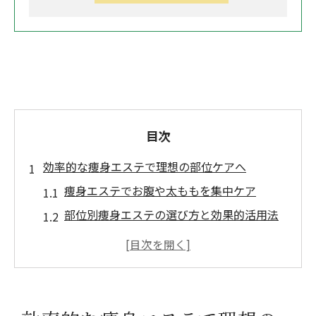
目次
効率的な痩身エステで理想の部位ケアへ
痩身エステでお腹や太ももを集中ケア
部位別痩身エステの選び方と効果的活用法
リンパテック施術でむくみ改善を目指す方
法
エステ選びで失敗しない料金比較ポイント
人気のインディバ施術で体質改善を実感