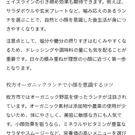
夫
ェイスラインの引き締め効果も期待できます。例えば、
サラダボウルや玄米プレートなど、噛み応えのあるラン
小顔志向の方へ枚方市おすすめの食材
チを選ぶことで、自然と小顔を意識した食生活が身につ
小顔志向が選ぶべき枚方市の旬食材まとめ
きやすくなります。
小顔効果のある地元野菜を賢く取り入れる
注意点として、塩分や糖分の摂りすぎはむくみやすくな
方法
るため、ドレッシングや調味料の量にも気を配ることが
枚方市の特産品で小顔を目指す食事術
重要です。日々の積み重ねが理想の小顔に近づく第一歩
ヘルシーランチに合う小顔向け食材の選び
となります。
方
毎日の小顔食生活に活かせる地元産野菜
枚方オーガニックランチで小顔を意識するコツ
美味しさと小顔効果が両立できる献立術
枚方市ではオーガニック野菜を使ったランチが注目され
小顔と美味しさを両立する献立の工夫ポイ
ています。オーガニック素材は添加物や農薬の使用が少
ント
ないため、体にやさしく、美容に敏感な方にも人気で
野菜中心で小顔効果を実感する献立作り
す。小顔効果を狙うなら、ミネラルやビタミンが豊富な
枚方市のヘルシー食材で小顔ランチを実現
サラダやスムージーなど、栄養価の高いメニューを選び