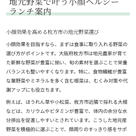
地元野菜で叶う小顔ヘルシー
枚方市駅周辺で楽しむ小顔ヘルシーランチ
ランチ案内
探し
小顔効果を目指す栄養バランスの秘訣
小顔効果を高める枚方市の地元野菜選び
小顔のために必要な栄養バランスを知ろう
小顔効果を目指すなら、まずは食事に取り入れる野菜の
野菜中心の食事で小顔効果を最大化する方
選び方がポイントです。大阪府枚方市は地元農家が育て
法
た新鮮な野菜が豊富に揃い、旬の素材を選ぶことで栄養
小顔と健康を両立するランチメニュー選び
バランスも整いやすくなります。特に、食物繊維が豊富
の極意
な葉野菜やミネラルを多く含む根菜は、むくみ対策や代
オーガニック食材で作る小顔向け栄養レシ
謝アップにも役立ちます。
ピ
例えば、ほうれん草や小松菜、枚方市近隣で採れる大根
枚方市のヘルシーランチで摂るべき栄養素
などは、カリウムやビタミンが豊富で、体内の余分な水
とは
分排出を促進しやすいとされています。こうした地元産
毎日の食卓に小顔を導く野菜の力を
野菜を積極的に選ぶことで、顔周りのすっきり感をサポ
小顔効果を促す野菜の選び方と活用法