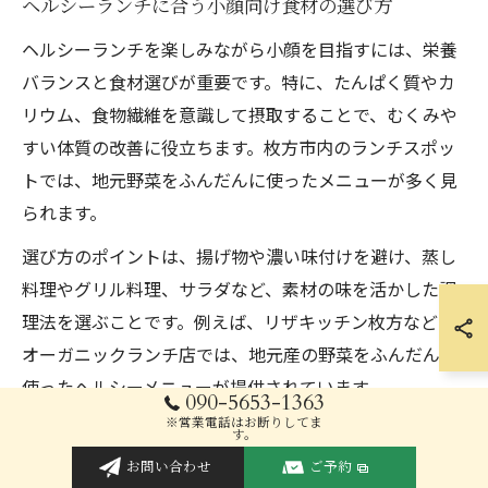
ヘルシーランチに合う小顔向け食材の選び方
ヘルシーランチを楽しみながら小顔を目指すには、栄養
バランスと食材選びが重要です。特に、たんぱく質やカ
リウム、食物繊維を意識して摂取することで、むくみや
すい体質の改善に役立ちます。枚方市内のランチスポッ
トでは、地元野菜をふんだんに使ったメニューが多く見
られます。
選び方のポイントは、揚げ物や濃い味付けを避け、蒸し
料理やグリル料理、サラダなど、素材の味を活かした調
理法を選ぶことです。例えば、リザキッチン枚方などの
オーガニックランチ店では、地元産の野菜をふんだんに
使ったヘルシーメニューが提供されています。
090-5653-1363
※営業電話はお断りしてま
注意点として、外食時はドレッシングやソースの使いす
す。
ぎに気をつけること、主食を玄米や雑穀米に変えるなど
お問い合わせ
ご予約