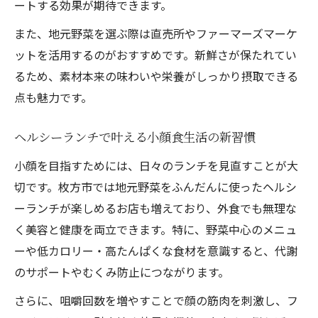
ートする効果が期待できます。
日常の食卓で小顔を意識した野菜の摂り方
また、地元野菜を選ぶ際は直売所やファーマーズマーケ
地元産野菜で楽しむ小顔ランチのアレンジ
ットを活用するのがおすすめです。新鮮さが保たれてい
術
るため、素材本来の味わいや栄養がしっかり摂取できる
小顔をサポートするヘルシー野菜の調理ポ
点も魅力です。
イント
枚方市の旬野菜で小顔を目指す食生活へ
ヘルシーランチで叶える小顔食生活の新習慣
ヘルシーランチ選びで小顔へ近づく方法
小顔を目指すためには、日々のランチを見直すことが大
小顔効果を意識したヘルシーランチ選び方
切です。枚方市では地元野菜をふんだんに使ったヘルシ
枚方市ランチで小顔を目指すポイントとは
ーランチが楽しめるお店も増えており、外食でも無理な
く美容と健康を両立できます。特に、野菜中心のメニュ
オーガニックランチで小顔効果を高めるコ
ーや低カロリー・高たんぱくな食材を意識すると、代謝
ツ
のサポートやむくみ防止につながります。
毎日のヘルシーランチが小顔に導く理由
小顔を実現する栄養バランスの取り方と工
さらに、咀嚼回数を増やすことで顔の筋肉を刺激し、フ