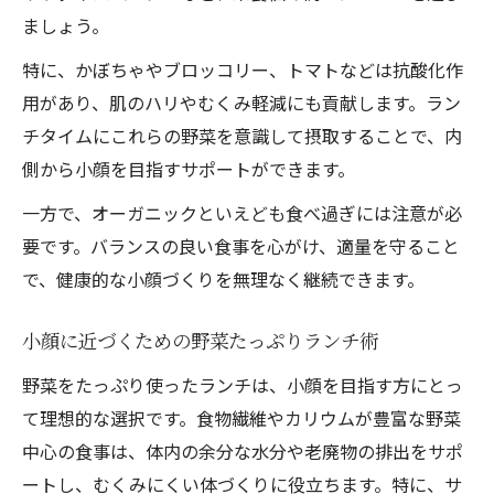
小顔効果が期待できる献立の組み立て例
ましょう。
美味しく食べて小顔に近づくコツを紹介
特に、かぼちゃやブロッコリー、トマトなどは抗酸化作
用があり、肌のハリやむくみ軽減にも貢献します。ラン
チタイムにこれらの野菜を意識して摂取することで、内
側から小顔を目指すサポートができます。
一方で、オーガニックといえども食べ過ぎには注意が必
要です。バランスの良い食事を心がけ、適量を守ること
で、健康的な小顔づくりを無理なく継続できます。
小顔に近づくための野菜たっぷりランチ術
野菜をたっぷり使ったランチは、小顔を目指す方にとっ
て理想的な選択です。食物繊維やカリウムが豊富な野菜
中心の食事は、体内の余分な水分や老廃物の排出をサポ
ートし、むくみにくい体づくりに役立ちます。特に、サ