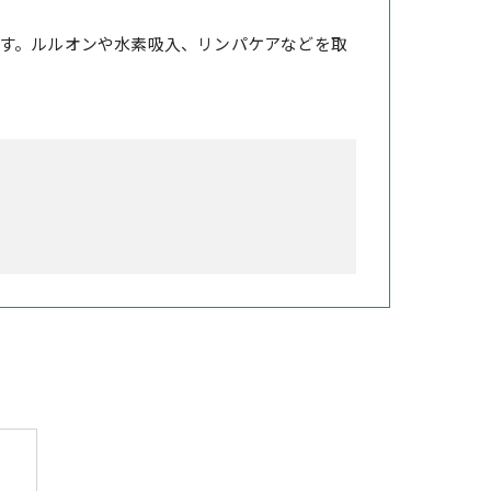
す。ルルオンや水素吸入、リンパケアなどを取