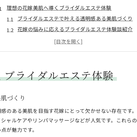
理想の花嫁美肌へ導くブライダルエステ体験
ブライダルエステで叶える透明感ある美肌づくり
花嫁の悩みに応えるブライダルエステ体験談紹介
ドレス映えを意識したブライダルエステの魅力
敏感肌にも安心なブライダルエステ選びのコツ
ブライダルエステで実感できる変化とケア内容
枚方市で人気のブライダルエステ徹底比較
くブライダルエステ体験
ブライダルエステの人気プランを徹底比較解説
枚方市で選ばれるブライダルエステの特徴とは
美肌づくり
口コミで高評価のブライダルエステを見極める方
明感のある美肌を目指す花嫁にとって欠かせない存在です
ブライダルエステ選びに役立つ比較ポイント紹介
イシャルケアやリンパマッサージなどが人気です。これら
人気ブライダルエステのサービス内容と体験談
い点が魅力です。
ブライダルエステなら何回通うべきか本音解説