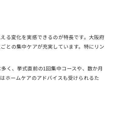
見える変化を実感できるのが特長です。大阪府
位ごとの集中ケアが充実しています。特にリン
多く、挙式直前の1回集中コースや、数か月
後はホームケアのアドバイスも受けられるた