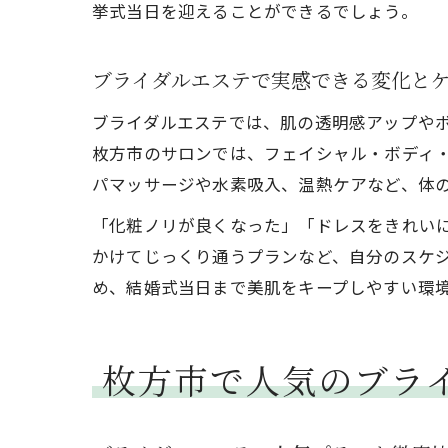
挙式当日を迎えることができるでしょう。
ブライダルエステで実感できる変化と
ブライダルエステでは、肌の透明感アップや
枚方市のサロンでは、フェイシャル・ボディ
パマッサージや水素吸入、温熱ケアなど、体
「化粧ノリが良くなった」「ドレスをきれい
かけてじっくり通うプランなど、自分のスケ
め、結婚式当日まで美肌をキープしやすい環
枚方市で人気のブラ