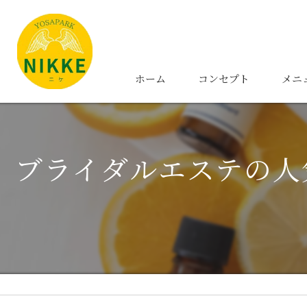
ホーム
コンセプト
メニ
ブライダルエステの人