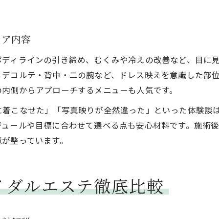
ケア内容
ボディラインの引き締め、むくみや冷えの改善など、目に
・デコルテ・背中・二の腕など、ドレス映えを意識した部
の内側からアプローチするメニューも人気です。
に着こなせた」「写真映りが全然違った」といった体験談は
ジュールや目標に合わせて選べる点も安心材料です。施術
境が整っています。
イダルエステ徹底比較