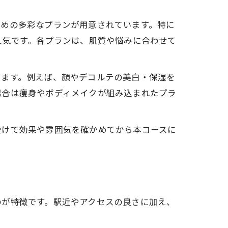
ための多彩なプランが用意されています。特に
人気です。各プランは、肌質や悩みに合わせて
ります。例えば、顔やデコルテの美白・保湿を
場合は痩身やボディメイクが組み込まれたプラ
受けて効果や雰囲気を確かめてから本コースに
のが特徴です。駅近やアクセスの良さに加え、