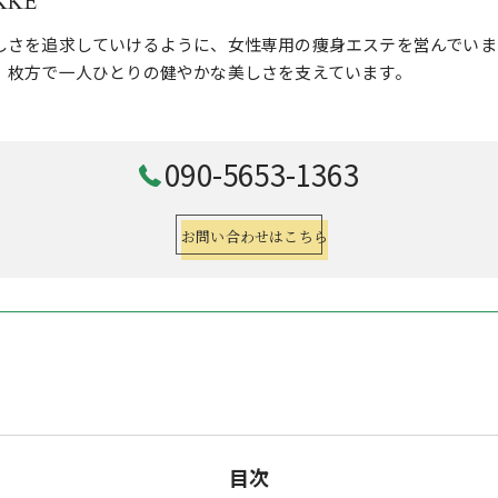
KKE
しさを追求していけるように、女性専用の痩身エステを営んでいま
、枚方で一人ひとりの健やかな美しさを支えています。
090-5653-1363
お問い合わせはこちら
目次