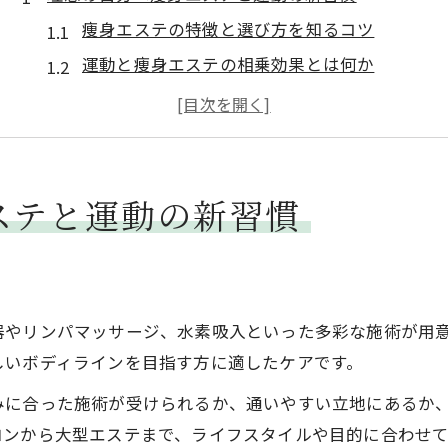
痩身エステの特徴と選び方を知るコツ
運動と痩身エステの相乗効果とは何か
痩身エステ継続で変化を実感する理由
むくみ改善に役立つ痩身エステの工夫
痩身エステを活用した目標達成の近道
美ボディを目指すなら痩身エステ活用術
ステと運動の新習慣
痩身エステ活用で美ボディを叶える方法
エステとトレーニング両立で効果を高める
痩身エステ施術前後の過ごし方のポイント
器やリンパマッサージ、水素吸入といった多彩な施術が用
エステで得られる即効性と持続性の違い
しいボディラインを目指す方に適したケアです。
痩身エステ利用時の注意点と成功法則
みに合った施術が受けられるか、通いやすい立地にあるか
変化を実感したい方へ痩身エステの魅力徹底解説
ロンから大型エステまで、ライフスタイルや目的に合わせて