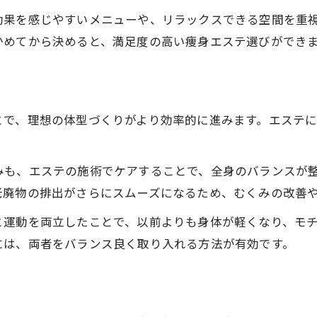
痩身エステで体感できる具体的な変化とは
効果を感じやすいメニューや、リラックスできる空間を重
施術後のスッキリ感をキープするコツ
かめてから決めると、満足度の高い痩身エステ選びができ
痩身エステの人気理由とおすすめポイント
エステ選びで重視したいリラックス効果
痩身エステの即効性を最大限に生かす工夫
とで、理想の体型づくりがより効率的に進みます。エステ
トレーニングと合わせて加速する痩身エステ効果
トレーニング併用で痩身エステ効果が倍増
みも、エステの施術でケアすることで、全身のバランスが
痩身エステと運動のバランスが重要な理由
老廃物の排出がさらにスムーズになるため、むくみの改善
脂肪燃焼を促す痩身エステのアプローチ例
と運動を両立したことで、以前よりも身体が軽くなり、モ
痩身エステの効果を長持ちさせる習慣づくり
には、両者をバランス良く取り入れる方法が有効です。
エステで叶えるメリハリボディの秘訣
忙しい女性に嬉しい痩身エステのリラックス力
忙しくても続けやすい痩身エステの魅力