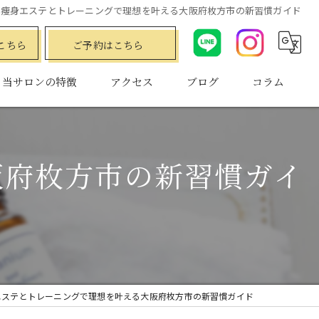
痩身エステとトレーニングで理想を叶える大阪府枚方市の新習慣ガイド
こちら
ご予約はこちら
当サロンの特徴
アクセス
ブログ
コラム
ダイエット
水素
阪府枚方市の新習慣ガイ
プライベートサロン
小顔
フェムケア
エステとトレーニングで理想を叶える大阪府枚方市の新習慣ガイド