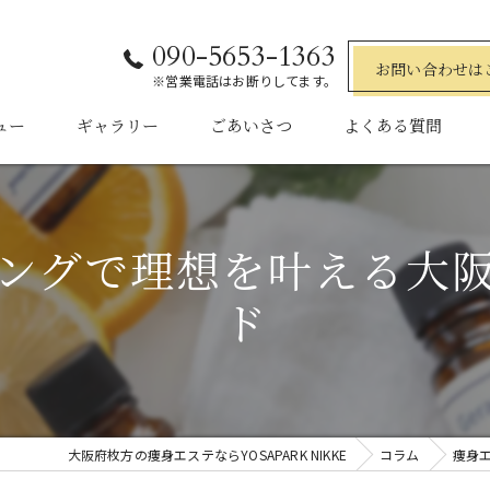
090-5653-1363
お問い合わせは
※営業電話はお断りしてます。
ュー
ギャラリー
ごあいさつ
よくある質問
ングで理想を叶える大
ド
大阪府枚方の痩身エステならYOSAPARK NIKKE
コラム
痩身