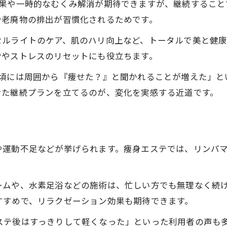
効果や一時的なむくみ解消が期待できますが、継続すること
痩身エステがもたらすリフレッシュ効果
や老廃物の排出が習慣化されるためです。
癒やしと美を同時に得るエステ活用法
痩身エステのリラックス力を高めるポイント
ルライトのケア、肌のハリ向上など、トータルで美と健康
労やストレスのリセットにも役立ちます。
ストレス軽減に役立つ痩身エステの特徴
エステと運動の相乗効果で体質改善を目指す方法
た頃には周囲から『痩せた？』と聞かれることが増えた」と
せた継続プランを立てるのが、変化を実感する近道です。
痩身エステと運動で体質改善を叶える流れ
エステと筋トレのハイブリッド効果とは
体質変化を促す痩身エステ活用テクニック
痩身エステの効果を持続させるセルフケア法
や運動不足などが挙げられます。痩身エステでは、リンパ
リバウンドを防ぐためのエステと運動習慣
ームや、水素足浴などの施術は、忙しい方でも無理なく続
すすめで、リラクゼーション効果も期待できます。
ステ後はすっきりして軽くなった」といった利用者の声も