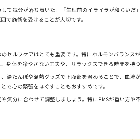
自律神経を整える生活リズムの作り方
カして気分が落ち着いた」「生理前のイライラが和らいだ
PMS期のセルフサポート実践法
範囲で施術を受けることが大切です。
むくみや冷え対策に有効なケア例
フェムケアと一緒に始めたい温活習慣
法
安心して相談できるフェムケアの第一歩を考える
めのセルフケアはとても重要です。特にホルモンバランス
枚方市で利用できる相談窓口比較表
は、身体を冷やさない工夫や、リラックスできる時間を持
フェムケア相談時のよくある質問集
り、湯たんぽや温熱グッズで下腹部を温めることで、血流
匿名で相談できるサポート体制の特徴
ことで心の緊張をほぐすこともおすすめです。
初めての相談でも安心な流れを解説
電話相談と対面相談の違いと選び方
や気分に合わせて調整しましょう。特にPMSが重い方や