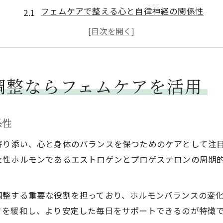
フェムケアで整える心と自律神経の関係性
周期的な女性ホルモンの変化と不調ケア
心身のバランスを意識したセルフケア法
枚方市でフェムケアを始めるメリット
自律神経が乱れやすい時期の過ごし方
調整ならフェムケアを活用
月経前の不調に寄り添う自律神経ケア入門
月経前のPMS症状とフェムケアの役割
係性
自律神経を整える簡単リラックス習慣
り添い、心と身体のバランスを保つためのケアとして注目
ホルモン周期から考えるセルフケアのコツ
女性ホルモンであるエストロゲンとプロゲステロンの周期
不調時におすすめのリフレッシュ術
フェムケア施術で期待できる変化とは
調整する重要な役割を担っており、ホルモンバランスの変
フェムケアで実感するPMSケアの新常識
さを緩和し、より安定した毎日をサポートできるのが特徴
フェムケア施術別PMSへのアプローチ比較