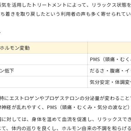
蒸気を活用したトリートメントによって、リラックス状態
大阪府枚方市で受けられるPMSケア例
落ち着きを取り戻したという利用者の声も多く寄せられてい
女性ホルモンの周期とPMSの関係解説
自律神経を意識したPMS対策のポイント
ア
フェムケアの継続で得られる安心感
ホルモン変動
自律神経の乱れを和らげる施術体験の流れ
PMS（頭痛・む
エステ施術の流れとフェムケアの特徴比較
施術前に確認したい安心ポイント一覧
ン低下
だるさ・腹痛・イ
自律神経ケアを重視した施術内容の解説
気分安定・体調変
実際のフェムケア体験談から学ぶ注意点
、特にエストロゲンやプロゲステロンの分泌量が変わること
施術後の変化を感じやすい過ごし方
神経が乱れやすく、PMS（頭痛・むくみ・気分の波など
女性ホルモン変動を意識した心身サポート法
調に対しては、身体を温めて血流を促進し、リラックスで
ホルモン周期別おすすめフェムケア一覧
じて、体内の巡りを良くし、ホルモン由来の不調を和らげ