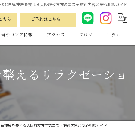
MSと自律神経を整える大阪府枚方市のエステ施術内容と安心相談ガイド
こちら
ご予約はこちら
当サロンの特徴
アクセス
ブログ
コラム
ダイエット
水素
を整えるリラクゼーショ
プライベートサロン
小顔
フェムケア
自律神経を整える大阪府枚方市のエステ施術内容と安心相談ガイド