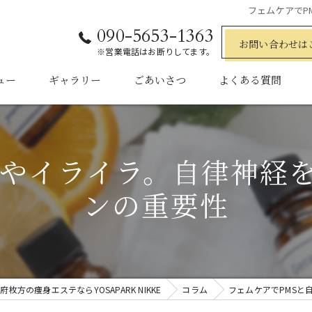
フェムケアでP
090-5653-1363
お問い合わせは
※営業電話はお断りしてます。
ュー
ギャラリー
ごあいさつ
よくある質問
）やイライラ。自律神経
ンの重要性
府枚方の痩身エステならYOSAPARK NIKKE
コラム
フェムケアでPMSと